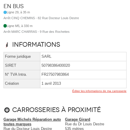
En bus
Ligne 29, à 35 m
Arrêt CINQ CHEMINS - 82 Rue Docteur Louis Destre
Ligne M5, à 330 m
Arrêt MARC CHARRAS - 9 Rue des Rochettes
Informations
Forme juridique
SARL
SIRET
50798386400020
N° TVA Intra.
FR27507983864
Création
1 avril 2013
Éditer les informations de ma carrosserie
Carrosseries à proximité
Garage Michels Réparation auto
Garage Girard
toutes marques
Rue du Dr Louis Destre
Rue du Docteur Louis Destre
535 mètres