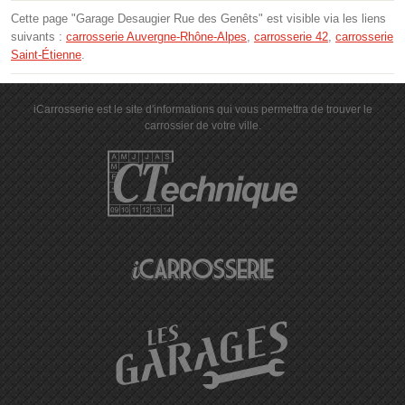
Cette page "Garage Desaugier Rue des Genêts" est visible via les liens
suivants :
carrosserie Auvergne-Rhône-Alpes
,
carrosserie 42
,
carrosserie
Saint-Étienne
.
iCarrosserie est le site d'informations qui vous permettra de trouver le
carrossier de votre ville.