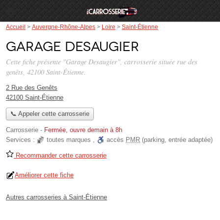
Accueil
>
Auvergne-Rhône-Alpes
>
Loire
>
Saint-Étienne
Garage Desaugier
Cette fiche présente "Garage Desaugier", carrosserie située
rue des
genêts
, 42100 Saint-Étienne.
2 Rue des Genêts
42100 Saint-Étienne
📞 Appeler cette carrosserie
Carrosserie
-
Fermée, ouvre demain à 8h
Services :
toutes marques
,
accès
PMR
(parking, entrée adaptée)
Recommander cette carrosserie
Améliorer cette fiche
Autres carrosseries à Saint-Étienne