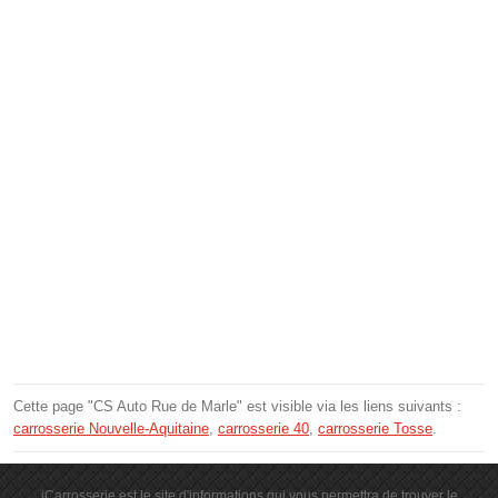
Cette page "CS Auto Rue de Marle" est visible via les liens suivants :
carrosserie Nouvelle-Aquitaine
,
carrosserie 40
,
carrosserie Tosse
.
iCarrosserie est le site d'informations qui vous permettra de trouver le