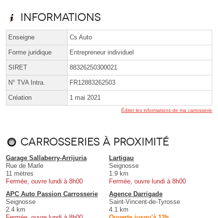
Informations
Enseigne
Cs Auto
Forme juridique
Entrepreneur individuel
SIRET
88326250300021
N° TVA Intra.
FR12883262503
Création
1 mai 2021
Éditer les informations de ma carrosserie
Carrosseries à proximité
Garage Sallaberry-Arrijuria
Lartigau
Rue de Marle
Seignosse
11 mètres
1.9 km
Fermée, ouvre lundi à 8h00
Fermée, ouvre lundi à 8h00
APC Auto Passion Carrosserie
Agence Darrigade
Seignosse
Saint-Vincent-de-Tyrosse
2.4 km
4.1 km
Fermée, ouvre lundi à 8h00
Ouverte jusqu'à 12h