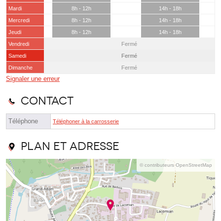
Mardi
8h - 12h
14h - 18h
Mercredi
8h - 12h
14h - 18h
Jeudi
8h - 12h
14h - 18h
Vendredi
Fermé
Samedi
Fermé
Dimanche
Fermé
Signaler une erreur
Contact
Téléphone
Téléphoner à la carrosserie
Plan et adresse
© contributeurs OpenStreetMap