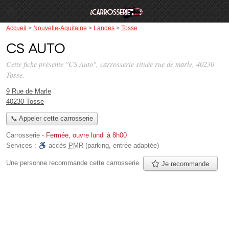
Accueil
>
Nouvelle-Aquitaine
>
Landes
>
Tosse
CS Auto
Cette fiche présente "CS Auto", carrosserie située
rue de marle
, 40230
Tosse.
9 Rue de Marle
40230 Tosse
📞 Appeler cette carrosserie
Carrosserie
-
Fermée, ouvre lundi à 8h00
Services :
accès
PMR
(parking, entrée adaptée)
Une personne
recommande
cette carrosserie.
Je recommande