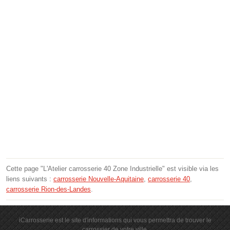
Cette page "L'Atelier carrosserie 40 Zone Industrielle" est visible via les
liens suivants :
carrosserie Nouvelle-Aquitaine
,
carrosserie 40
,
carrosserie Rion-des-Landes
.
iCarrosserie est le site d'informations qui vous permettra de trouver le
carrossier de votre ville.