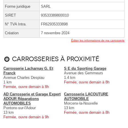
Forme juridique
SARL
SIRET
93533389800010
N° TVA Intra.
FR62935333898
Création
7 novembre 2024
Éditer les informations de ma carrosserie
Carrosseries à proximité
Carrosserie Lacharnay G. Et
S E du Sporting Garage
Franck
Avenue des Gemmeurs
Avenue Charles Despiau
1.4 km
1 km
Fermée, ouvre demain à 8h
Fermée, ouvre demain à 8h
AD Carrosserie et Garage Expert
Carrosserie LACOUTURE
ADOUR Réparations
AUTOMOBILE
AUTOMOBILES
Morcenx-la-Nouvelle
Pontonx-sur-l'Adour
13 km
13 km
Fermée, ouvre demain à 8h
Fermée, ouvre demain à 9h