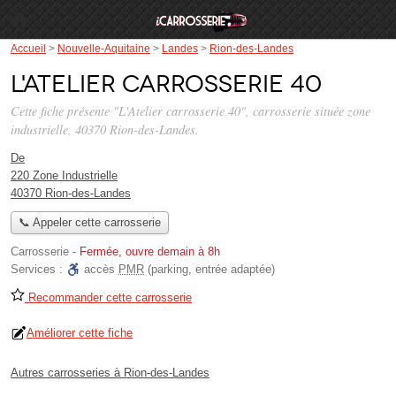
Accueil
>
Nouvelle-Aquitaine
>
Landes
>
Rion-des-Landes
L'Atelier carrosserie 40
Cette fiche présente "L'Atelier carrosserie 40", carrosserie située
zone
industrielle
, 40370 Rion-des-Landes.
De
220 Zone Industrielle
40370 Rion-des-Landes
📞 Appeler cette carrosserie
Carrosserie
-
Fermée, ouvre demain à 8h
Services :
accès
PMR
(parking, entrée adaptée)
Recommander cette carrosserie
Améliorer cette fiche
Autres carrosseries à Rion-des-Landes