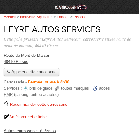
Accueil
>
Nouvelle-Aquitaine
>
Landes
>
Pissos
Leyre Autos Services
Cette fiche présente "Leyre Autos Services", carrosserie située
route de
mont de marsan
, 40410 Pissos.
Route de Mont de Marsan
40410 Pissos
📞 Appeler cette carrosserie
Carrosserie
-
Fermée, ouvre à 8h30
Services :
bris de glace
,
toutes marques
,
accès
PMR
(parking, entrée adaptée)
Recommander cette carrosserie
Améliorer cette fiche
Autres carrosseries à Pissos