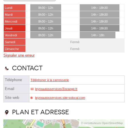
Lundi
8h30 - 12h
14h - 18h30
Mardi
8h30 - 12h
14h - 18h30
Mercredi
8h30 - 12h
14h - 18h30
Jeudi
8h30 - 12h
14h - 18h30
Vendredi
8h30 - 12h
14h - 18h
Samedi
Fermé
Dimanche
Fermé
Signaler une erreur
Contact
Téléphone
Téléphoner à la carrosserie
Email
leyreautosservicesⓐorange.fr
Site web
leyreautosservices.site-solocal.com
Plan et adresse
© contributeurs OpenStreetMap