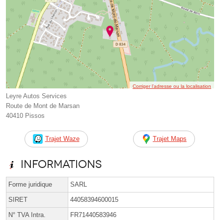
Corriger l’adresse ou la localisation
Leyre Autos Services
Route de Mont de Marsan
40410 Pissos
Trajet Waze
Trajet Maps
Informations
Forme juridique
SARL
SIRET
44058394600015
N° TVA Intra.
FR71440583946