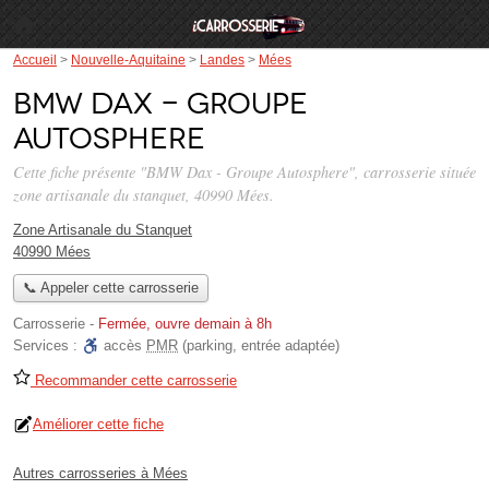
Accueil
>
Nouvelle-Aquitaine
>
Landes
>
Mées
BMW Dax - Groupe
Autosphere
Cette fiche présente "BMW Dax - Groupe Autosphere", carrosserie située
zone artisanale du stanquet
, 40990 Mées.
Zone Artisanale du Stanquet
40990 Mées
📞 Appeler cette carrosserie
Carrosserie
-
Fermée, ouvre demain à 8h
Services :
accès
PMR
(parking, entrée adaptée)
Recommander cette carrosserie
Améliorer cette fiche
Autres carrosseries à Mées