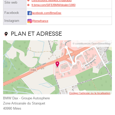
concessions.peugeot.fr/daxauto
Site web
fr.bmw.com/SIFE/BMW/dealer/1980
Facebook
facebook.com/BmwDax
Instagram
@bmwfrance
Plan et adresse
© contributeurs OpenStreetMap
Corriger l’adresse ou la localisation
BMW Dax - Groupe Autosphere
Zone Artisanale du Stanquet
40990 Mées