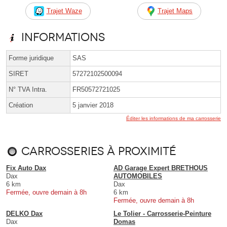
Trajet Waze
Trajet Maps
Informations
Forme juridique
SAS
SIRET
57272102500094
N° TVA Intra.
FR50572721025
Création
5 janvier 2018
Éditer les informations de ma carrosserie
Carrosseries à proximité
Fix Auto Dax
AD Garage Expert BRETHOUS
Dax
AUTOMOBILES
6 km
Dax
Fermée, ouvre demain à 8h
6 km
Fermée, ouvre demain à 8h
DELKO Dax
Le Tolier - Carrosserie-Peinture
Dax
Domas