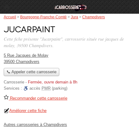
Accueil
>
Bourgogne-Franche-Comté
>
Jura
>
Champdivers
Jucarpaint
Cette fiche présente "Jucarpaint", carrosserie située
rue jacques de
molay
, 39500 Champdivers.
5 Rue Jacques de Molay
39500 Champdivers
📞 Appeler cette carrosserie
Carrosserie
-
Fermée, ouvre demain à 8h
Services :
accès
PMR
(parking)
Recommander cette carrosserie
Améliorer cette fiche
Autres carrosseries à Champdivers