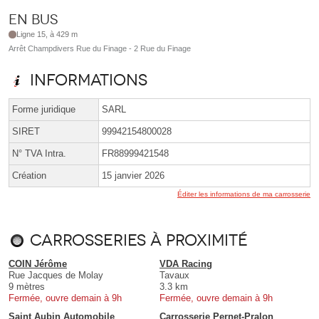
En bus
Ligne 15, à 429 m
Arrêt Champdivers Rue du Finage - 2 Rue du Finage
Informations
Forme juridique
SARL
SIRET
99942154800028
N° TVA Intra.
FR88999421548
Création
15 janvier 2026
Éditer les informations de ma carrosserie
Carrosseries à proximité
COIN Jérôme
VDA Racing
Rue Jacques de Molay
Tavaux
9 mètres
3.3 km
Fermée, ouvre demain à 9h
Fermée, ouvre demain à 9h
Saint Aubin Automobile
Carrosserie Pernet-Pralon