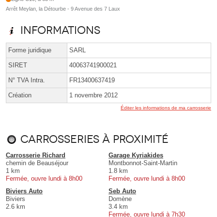
Arrêt Meylan, la Détourbe - 9 Avenue des 7 Laux
Informations
Forme juridique
SARL
SIRET
40063741900021
N° TVA Intra.
FR13400637419
Création
1 novembre 2012
Éditer les informations de ma carrosserie
Carrosseries à proximité
Carrosserie Richard
Garage Kyriakides
chemin de Beauséjour
Montbonnot-Saint-Martin
1 km
1.8 km
Fermée, ouvre lundi à 8h00
Fermée, ouvre lundi à 8h00
Biviers Auto
Seb Auto
Biviers
Domène
2.6 km
3.4 km
Fermée, ouvre lundi à 7h30