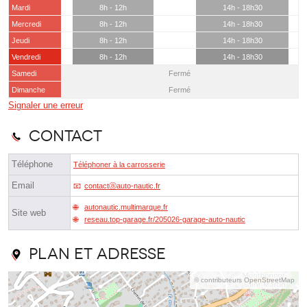
Mardi
8h - 12h
14h - 18h30
Mercredi
8h - 12h
14h - 18h30
Jeudi
8h - 12h
14h - 18h30
Vendredi
8h - 12h
14h - 18h30
Samedi
Fermé
Dimanche
Fermé
Signaler une erreur
Contact
Téléphone
Téléphoner à la carrosserie
Email
contactⓐauto-nautic.fr
autonautic.multimarque.fr
Site web
reseau.top-garage.fr/205026-garage-auto-nautic
Plan et adresse
© contributeurs OpenStreetMap