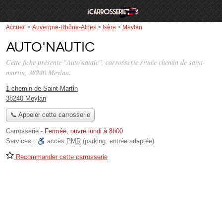
Accueil
>
Auvergne-Rhône-Alpes
>
Isère
>
Meylan
Auto'nautic
Cette fiche présente "Auto'nautic", carrosserie située
chemin de saint-
martin
, 38240 Meylan.
1 chemin de Saint-Martin
38240 Meylan
📞 Appeler cette carrosserie
Carrosserie
-
Fermée, ouvre lundi à 8h00
Services :
accès
PMR
(parking, entrée adaptée)
Recommander cette carrosserie