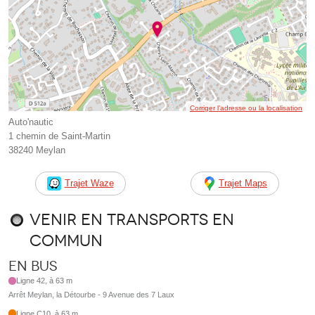
Corriger l’adresse ou la localisation
Auto'nautic
1 chemin de Saint-Martin
38240 Meylan
Trajet Waze
Trajet Maps
Venir en transports en
commun
En bus
Ligne 42, à 63 m
Arrêt Meylan, la Détourbe - 9 Avenue des 7 Laux
Ligne C10, à 63 m