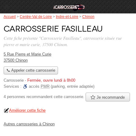
Accueil
>
Centre-Val de Loire
>
Indre-et-Loire
>
Chinon
Carrosserie Fasilleau
Cette fiche présente "Carrosserie Fasilleau", carrosserie située
rue
pierre et marie curie
, 37500 Chinon.
5 Rue Pierre et Marie Curie
37500 Chinon
📞 Appeler cette carrosserie
Carrosserie
-
Fermée, ouvre lundi à 8h00
Services :
accès
PMR
(parking, entrée adaptée)
4 personnes
recommandent
cette carrosserie.
Je recommande
Améliorer cette fiche
Autres carrosseries à Chinon