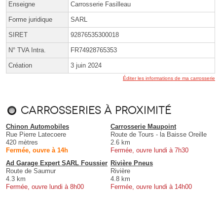
Enseigne
Carrosserie Fasilleau
Forme juridique
SARL
SIRET
92876535300018
N° TVA Intra.
FR74928765353
Création
3 juin 2024
Éditer les informations de ma carrosserie
Carrosseries à proximité
Chinon Automobiles
Carrosserie Maupoint
Rue Pierre Latecoere
Route de Tours - la Baisse Oreille
420 mètres
2.6 km
Fermée, ouvre à 14h
Fermée, ouvre lundi à 7h30
Ad Garage Expert SARL Foussier
Rivière Pneus
Route de Saumur
Rivière
4.3 km
4.8 km
Fermée, ouvre lundi à 8h00
Fermée, ouvre lundi à 14h00