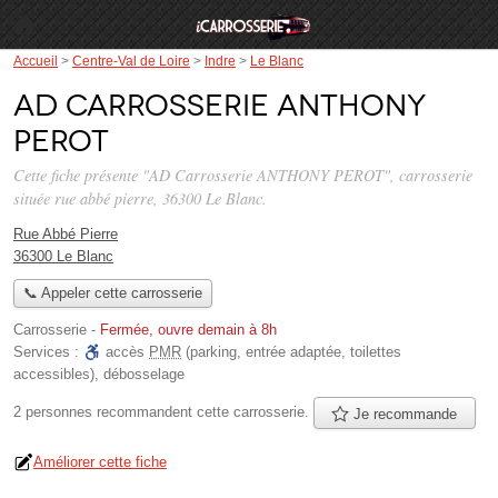
Accueil
>
Centre-Val de Loire
>
Indre
>
Le Blanc
AD Carrosserie ANTHONY
PEROT
Cette fiche présente "AD Carrosserie ANTHONY PEROT", carrosserie
située
rue abbé pierre
, 36300 Le Blanc.
Rue Abbé Pierre
36300 Le Blanc
📞 Appeler cette carrosserie
Carrosserie
-
Fermée, ouvre demain à 8h
Services :
accès
PMR
(parking, entrée adaptée, toilettes
accessibles)
,
débosselage
2 personnes
recommandent
cette carrosserie.
Je recommande
Améliorer cette fiche