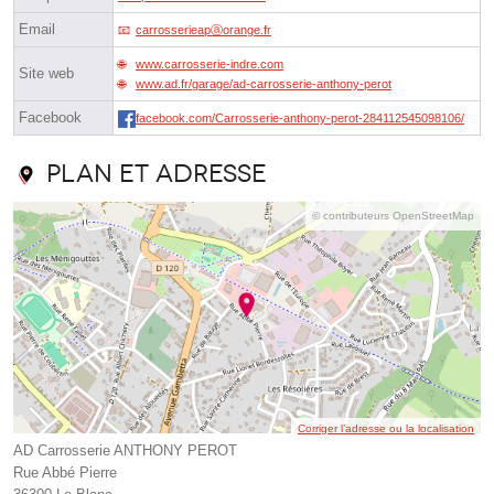
Email
carrosserieapⓐorange.fr
www.carrosserie-indre.com
Site web
www.ad.fr/garage/ad-carrosserie-anthony-perot
Facebook
facebook.com/Carrosserie-anthony-perot-284112545098106/
Plan et adresse
© contributeurs OpenStreetMap
Corriger l’adresse ou la localisation
AD Carrosserie ANTHONY PEROT
Rue Abbé Pierre