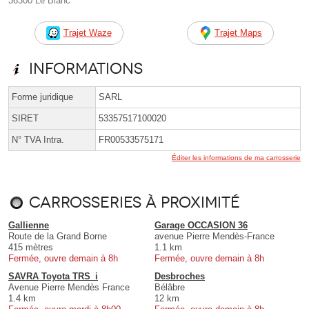
36300 Le Blanc
Trajet Waze
Trajet Maps
Informations
Forme juridique
SARL
SIRET
53357517100020
N° TVA Intra.
FR00533575171
Éditer les informations de ma carrosserie
Carrosseries à proximité
Gallienne
Garage OCCASION 36
Route de la Grand Borne
avenue Pierre Mendès-France
415 mètres
1.1 km
Fermée, ouvre demain à 8h
Fermée, ouvre demain à 8h
SAVRA Toyota TRS_i
Desbroches
Avenue Pierre Mendès France
Bélâbre
1.4 km
12 km