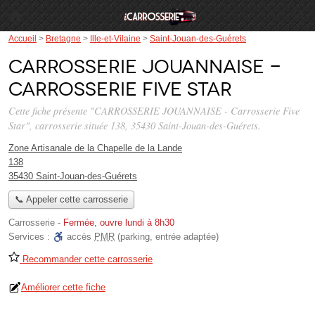
Accueil
>
Bretagne
>
Ille-et-Vilaine
>
Saint-Jouan-des-Guérets
CARROSSERIE JOUANNAISE -
Carrosserie Five Star
Cette fiche présente "CARROSSERIE JOUANNAISE - Carrosserie Five
Star", carrosserie située
138
, 35430 Saint-Jouan-des-Guérets.
Zone Artisanale de la Chapelle de la Lande
138
35430 Saint-Jouan-des-Guérets
📞 Appeler cette carrosserie
Carrosserie
-
Fermée, ouvre lundi à 8h30
Services :
accès
PMR
(parking, entrée adaptée)
Recommander cette carrosserie
Améliorer cette fiche