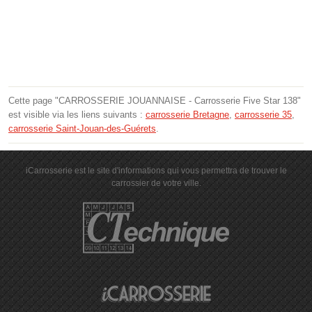
Cette page "CARROSSERIE JOUANNAISE - Carrosserie Five Star 138"
est visible via les liens suivants :
carrosserie Bretagne
,
carrosserie 35
,
carrosserie Saint-Jouan-des-Guérets
.
iCarrosserie est le site d'informations qui vous permettra de trouver le
carrossier de votre ville.