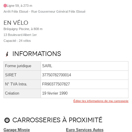
Ligne 59, à 273 m
Arrêt Félix Eboué - Rue Gouverneur Général Félix Eboué
En vélo
Bréquigny Piscine, à 808 m
13 Boulevard Albert 1er
Capacité : 24 vélos
Informations
Forme juridique
SARL
SIRET
37750782700014
N° TVA Intra.
FR90377507827
Création
19 février 1990
Éditer les informations de ma carrosserie
Carrosseries à proximité
Garage Mivoie
Euro Services Autos