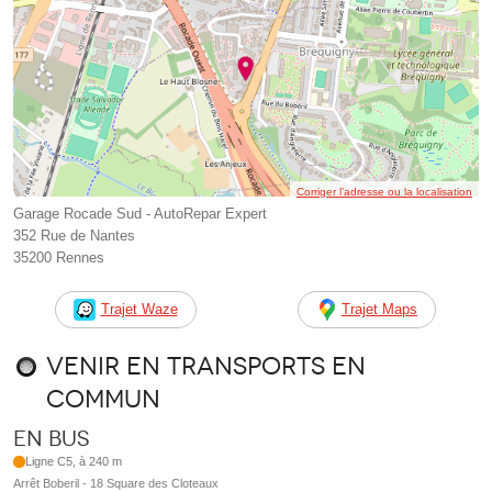
Corriger l’adresse ou la localisation
Garage Rocade Sud - AutoRepar Expert
352 Rue de Nantes
35200 Rennes
Trajet Waze
Trajet Maps
Venir en transports en
commun
En bus
Ligne C5, à 240 m
Arrêt Boberil - 18 Square des Cloteaux