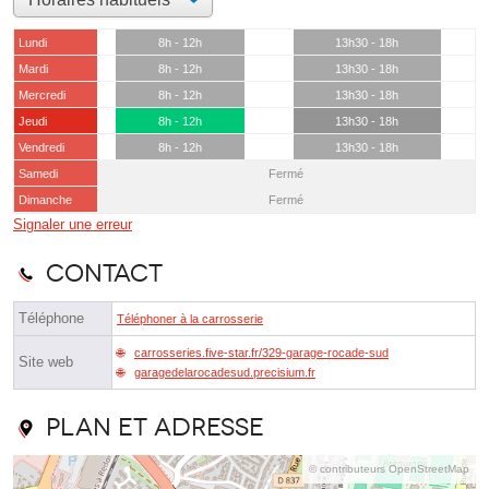
Lundi
8h - 12h
13h30 - 18h
Mardi
8h - 12h
13h30 - 18h
Mercredi
8h - 12h
13h30 - 18h
Jeudi
8h - 12h
13h30 - 18h
Vendredi
8h - 12h
13h30 - 18h
Samedi
Fermé
Dimanche
Fermé
Signaler une erreur
Contact
Téléphone
Téléphoner à la carrosserie
carrosseries.five-star.fr/329-garage-rocade-sud
Site web
garagedelarocadesud.precisium.fr
Plan et adresse
© contributeurs OpenStreetMap