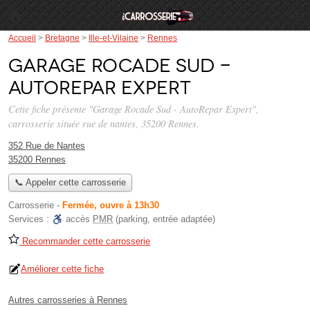
Accueil
>
Bretagne
>
Ille-et-Vilaine
>
Rennes
Garage Rocade Sud -
AutoRepar Expert
Cette fiche présente "Garage Rocade Sud - AutoRepar Expert",
carrosserie située
rue de nantes
, 35200 Rennes.
352 Rue de Nantes
35200 Rennes
📞 Appeler cette carrosserie
Carrosserie
-
Fermée, ouvre à 13h30
Services :
accès
PMR
(parking, entrée adaptée)
Recommander cette carrosserie
Améliorer cette fiche
Autres carrosseries à Rennes