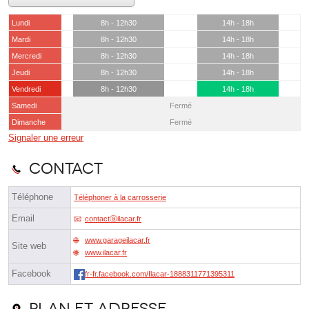
Lundi
8h - 12h30
14h - 18h
Mardi
8h - 12h30
14h - 18h
Mercredi
8h - 12h30
14h - 18h
Jeudi
8h - 12h30
14h - 18h
Vendredi
8h - 12h30
14h - 18h
Samedi
Fermé
Dimanche
Fermé
Signaler une erreur
Contact
Téléphone
Téléphoner à la carrosserie
Email
contactⓐilacar.fr
www.garageilacar.fr
Site web
www.ilacar.fr
Facebook
fr-fr.facebook.com/Ilacar-1888311771395311
Plan et adresse