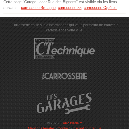
Cette page "Garage Ilacar Rue des Bignons" est visible via les liens
suivants :
carrosserie Bretagne
,
carrosserie 35
,
carrosserie Orgères
.
iCarrosserie est le site d'informations qui vous permettra de trouver le
carrossier de votre ville.
© 2026
iCarrosserie.fr
Mentions légales
-
Contact
-
Inscription gratuite