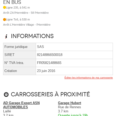
En bus
Ligne 235, à 541 m
Arrêt ZA l'Hermitière - 58 l'Hermitière
Ligne Ts6, à 530 m
Arrêt L'Hermitière Village - l'Hermitière
Informations
Forme juridique
SAS
SIRET
82148866500018
N° TVA Intra.
FR05821488665
Création
23 juin 2016
Éditer les informations de ma carrosserie
Carrosseries à proximité
AD Garage Expert ASN
Garage Hubert
AUTOMOBILES
Rue de Rennes
Laillé
3.7 km
3.2 km
Ouverte jusqu'à 19h