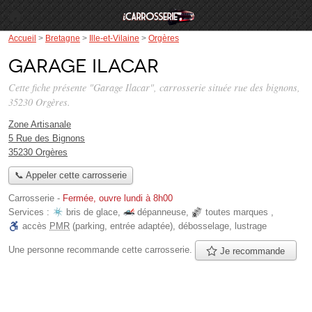
Accueil
>
Bretagne
>
Ille-et-Vilaine
>
Orgères
Garage Ilacar
Cette fiche présente "Garage Ilacar", carrosserie située
rue des bignons
,
35230 Orgères.
Zone Artisanale
5 Rue des Bignons
35230 Orgères
📞 Appeler cette carrosserie
Carrosserie
-
Fermée, ouvre lundi à 8h00
Services :
bris de glace
,
dépanneuse
,
toutes marques
,
accès
PMR
(parking, entrée adaptée)
,
débosselage
,
lustrage
Une personne
recommande
cette carrosserie.
Je recommande