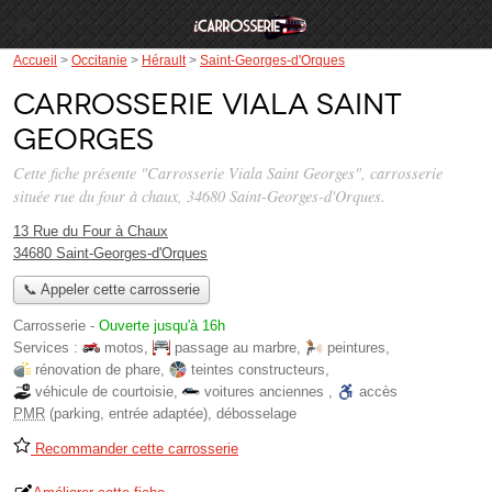
Accueil
>
Occitanie
>
Hérault
>
Saint-Georges-d'Orques
Carrosserie Viala Saint
Georges
Cette fiche présente "Carrosserie Viala Saint Georges", carrosserie
située
rue du four à chaux
, 34680 Saint-Georges-d'Orques.
13 Rue du Four à Chaux
34680 Saint-Georges-d'Orques
📞 Appeler cette carrosserie
Carrosserie
-
Ouverte jusqu'à 16h
Services :
motos
,
passage au marbre
,
peintures
,
rénovation de phare
,
teintes constructeurs
,
véhicule de courtoisie
,
voitures anciennes
,
accès
PMR
(parking, entrée adaptée)
,
débosselage
Recommander cette carrosserie