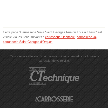
Cette page "Carrosserie Viala Saint Georges Rue du Four à Chaux" est
visible via les liens suivants :
carrosserie Occitanie
,
carrosserie 34
,
carrosserie Saint-Georges-d'Orques
.
iCarrosserie est le site d'informations qui vous permettra de trouver le
carrossier de votre ville.