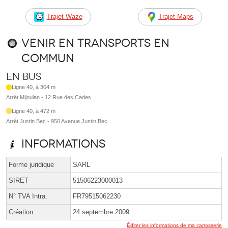
Trajet Waze
Trajet Maps
Venir en transports en
commun
En bus
Ligne 40, à 304 m
Arrêt Mijoulan - 12 Rue des Cades
Ligne 40, à 472 m
Arrêt Justin Bec - 950 Avenue Justin Bec
Informations
Forme juridique
SARL
SIRET
51506223000013
N° TVA Intra.
FR79515062230
Création
24 septembre 2009
Éditer les informations de ma carrosserie