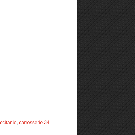
ccitanie
,
carrosserie 34
,