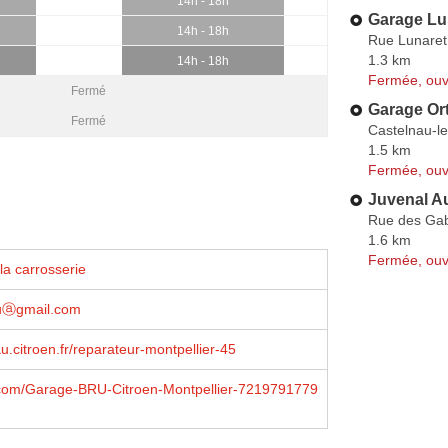
14h - 18h
Garage Lu
14h - 18h
Rue Lunaret
1.3 km
14h - 18h
Fermée, ouv
Fermé
Garage Or
Fermé
Castelnau-l
1.5 km
Fermée, ouv
Juvenal A
Rue des Ga
1.6 km
Fermée, ouv
la carrosserie
uⓐgmail.com
.citroen.fr/reparateur-montpellier-45
com/Garage-BRU-Citroen-Montpellier-7219791779