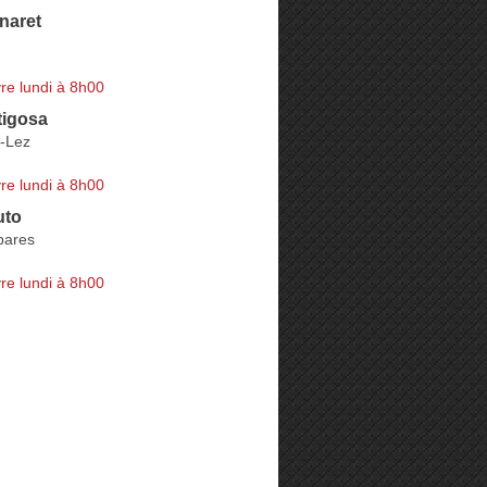
naret
re lundi à 8h00
tigosa
e-Lez
re lundi à 8h00
uto
bares
re lundi à 8h00