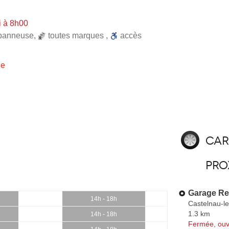
i à 8h00
panneuse
,
toutes marques
,
accès
ie
Car
pro
Garage Re
14h - 18h
Castelnau-l
1.3 km
14h - 18h
Fermée, ouv