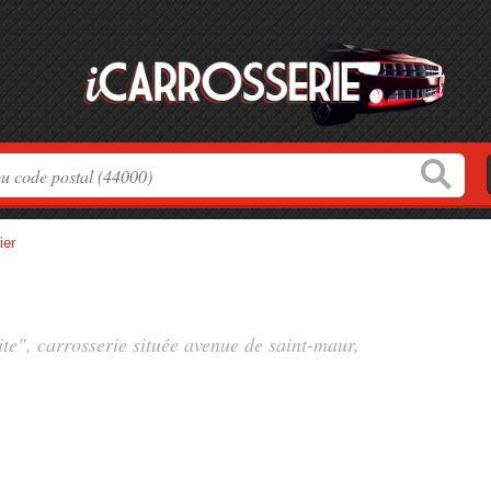
ier
ite", carrosserie située
avenue de saint-maur
,