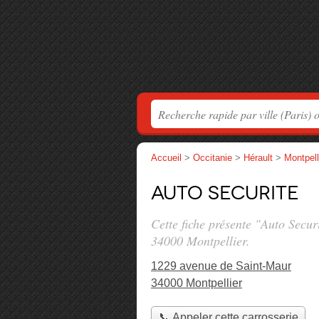
Accueil
>
Occitanie
>
Hérault
>
Montpell
Auto Securite
Cette fiche présente "Auto Secur
34000 Montpellier.
1229 avenue de Saint-Maur
34000 Montpellier
📞 Appeler cette carrosserie