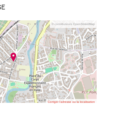
se
© contributeurs OpenStreetMap
Corriger l’adresse ou la localisation