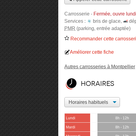
Carrosserie
-
Fermée, ouvre lund
Services :
bris de glace
,
dé
PMR
(parking, entrée adaptée)
Recommander cette carrosser
Améliorer cette fiche
Autres carrosseries à Montpellier
Horaires
Lundi
8h - 12h
Mardi
8h - 12h