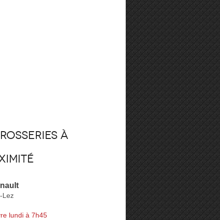
rosseries à
ximité
nault
e-Lez
re lundi à 7h45