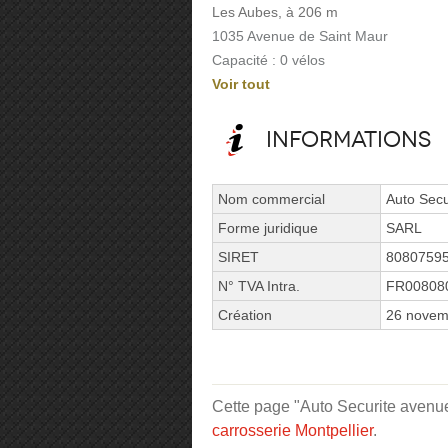
Les Aubes, à 206 m
1035 Avenue de Saint Maur
Capacité : 0 vélos
Voir tout
Informations
Nom commercial
Auto Secu
Forme juridique
SARL
SIRET
8080759
N° TVA Intra.
FR00808
Création
26 novem
Cette page "Auto Securite avenue 
carrosserie Montpellier
.