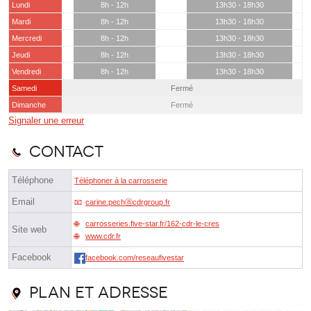
Lundi
8h - 12h
13h30 - 18h30
Mardi
8h - 12h
13h30 - 18h30
Mercredi
8h - 12h
13h30 - 18h30
Jeudi
8h - 12h
13h30 - 18h30
Vendredi
8h - 12h
13h30 - 18h30
Samedi
Fermé
Dimanche
Fermé
Signaler une erreur
Contact
Téléphone
Téléphoner à la carrosserie
Email
carine.pechⓐcdrgroup.fr
carrosseries.five-star.fr/162-cdr-le-cres
Site web
www.cdr.fr
Facebook
facebook.com/reseaufivestar
Plan et adresse