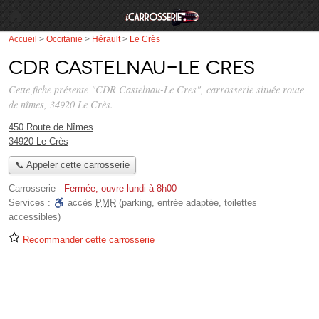
Accueil
>
Occitanie
>
Hérault
>
Le Crès
CDR Castelnau-Le Cres
Cette fiche présente "CDR Castelnau-Le Cres", carrosserie située
route
de nîmes
, 34920 Le Crès.
450 Route de Nîmes
34920 Le Crès
📞 Appeler cette carrosserie
Carrosserie
-
Fermée, ouvre lundi à 8h00
Services :
accès
PMR
(parking, entrée adaptée, toilettes
accessibles)
Recommander cette carrosserie