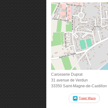
Carosserie Duprat
31 avenue de Verdun
33350 Saint-Magne-de-Castillon
Trajet Waze