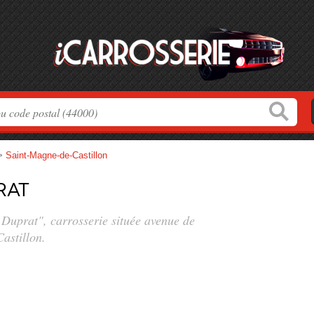
>
Saint-Magne-de-Castillon
rat
 Duprat", carrosserie située
avenue de
astillon.