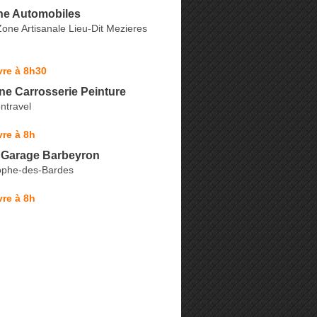
ne Automobiles
one Artisanale Lieu-Dit Mezieres
vre à 8h30
ne Carrosserie Peinture
ntravel
re à 8h
 Garage Barbeyron
tophe-des-Bardes
re à 8h