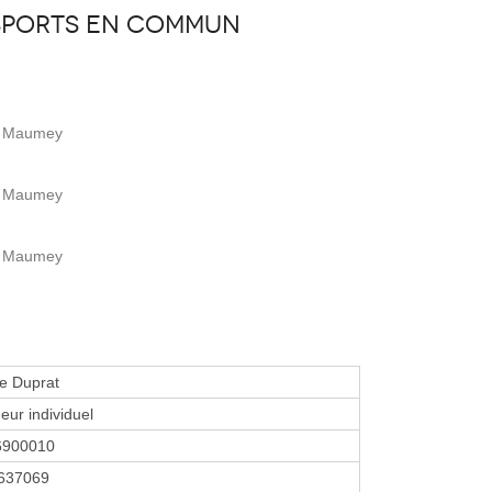
sports en commun
le Maumey
le Maumey
le Maumey
e Duprat
eur individuel
6900010
637069