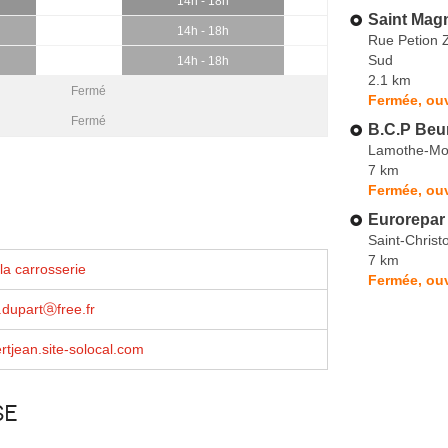
14h - 18h
Saint Mag
14h - 18h
Rue Petion Z
Sud
14h - 18h
2.1 km
Fermé
Fermée, ou
Fermé
B.C.P Beu
Lamothe-Mo
7 km
Fermée, ouv
Eurorepar
Saint-Chris
7 km
la carrosserie
Fermée, ouv
.dupartⓐfree.fr
rtjean.site-solocal.com
se