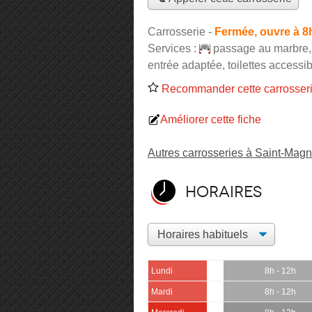
Carrosserie
-
Fermée, ouvre à 8
Services :
passage au marbre
entrée adaptée, toilettes accessib
Recommander cette carrosser
Améliorer cette fiche
Autres carrosseries à Saint-Magn
Horaires
Lundi
8h - 12h
Mardi
8h - 12h