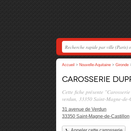
Accueil
>
Nouvelle-Aquitaine
>
Gironde
Carosserie Dup
Cette fiche présente "Carosserie
verdun
, 33350 Saint-Magne-de-C
31 avenue de Verdun
33350 Saint-Magne-de-Castillon
📞 Appeler cette carrosserie