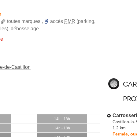
h
,
toutes marques
,
accès
PMR
(parking,
les)
,
débosselage
ie
e-de-Castillon
Car
pro
Carrosseri
14h - 18h
Castillon-la-
1.2 km
14h - 18h
Fermée, ouv