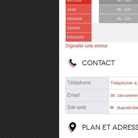
Mercredi
8h - 12h
Jeudi
8h - 12h
Vendredi
8h - 12h
Samedi
Dimanche
Signaler une erreur
Contact
Téléphone
Téléphoner à 
Email
carosserie
Site web
dupratrobe
Plan et adres