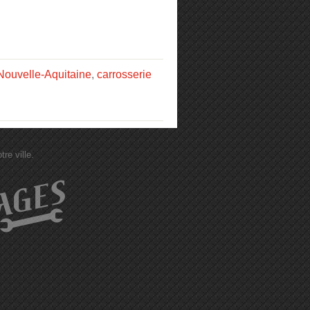
Nouvelle-Aquitaine
,
carrosserie
re ville.