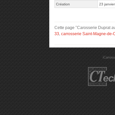
Création
23 janvie
Cette page "Carosserie Duprat ave
33
,
carrosserie Saint-Magne-de-C
iCarross