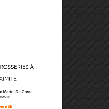
rosseries à
ximité
e Martel-Da Costa
Bataille
re à 8h