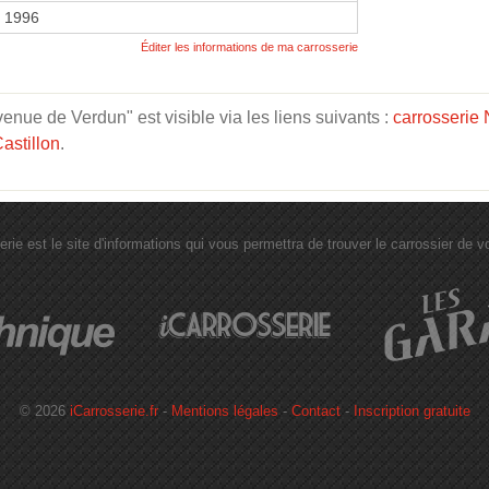
r 1996
Éditer les informations de ma carrosserie
nue de Verdun" est visible via les liens suivants :
carrosserie 
astillon
.
erie est le site d'informations qui vous permettra de trouver le carrossier de vot
© 2026
iCarrosserie.fr
-
Mentions légales
-
Contact
-
Inscription gratuite