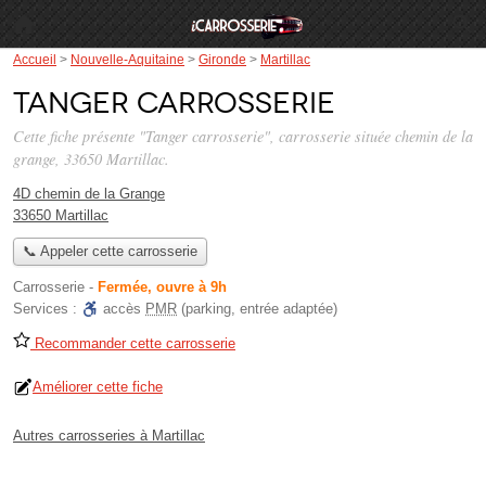
Accueil
>
Nouvelle-Aquitaine
>
Gironde
>
Martillac
Tanger carrosserie
Cette fiche présente "Tanger carrosserie", carrosserie située
chemin de la
grange
, 33650 Martillac.
4D chemin de la Grange
33650 Martillac
📞 Appeler cette carrosserie
Carrosserie
-
Fermée, ouvre à 9h
Services :
accès
PMR
(parking, entrée adaptée)
Recommander cette carrosserie
Améliorer cette fiche
Autres carrosseries à Martillac