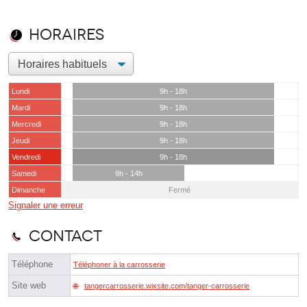
Horaires
Lundi
9h - 18h
Mardi
9h - 18h
Mercredi
9h - 18h
Jeudi
9h - 18h
Vendredi
9h - 18h
Samedi
9h - 14h
Dimanche
Fermé
Signaler une erreur
Contact
Téléphone
Téléphoner à la carrosserie
Site web
tangercarrosserie.wixsite.com/tanger-carrosserie