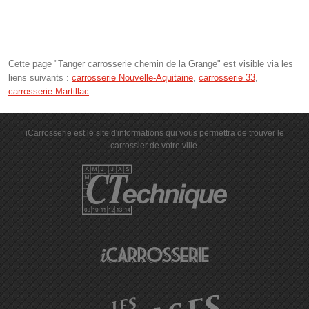
Cette page "Tanger carrosserie chemin de la Grange" est visible via les
liens suivants :
carrosserie Nouvelle-Aquitaine
,
carrosserie 33
,
carrosserie Martillac
.
iCarrosserie est le site d'informations qui vous permettra de trouver le
carrossier de votre ville.