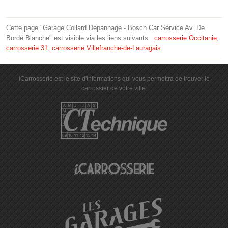
Cette page "Garage Collard Dépannage - Bosch Car Service Av. De
Bordé Blanche" est visible via les liens suivants :
carrosserie Occitanie
,
carrosserie 31
,
carrosserie Villefranche-de-Lauragais
.
iCarrosserie est le site d'informations qui vous permettra de trouver le
carrossier de votre ville.