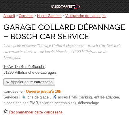
Accueil
>
Occitanie
>
Haute-Garonne
>
Villefranche-de-Lauragais
Garage Collard Dépannage
- Bosch Car Service
Cette fiche présente "Garage Collard Dépannage - Bosch Car Service",
carrosserie située
av. de bordé blanche
, 31290 Villefranche-de-
Lauragais.
10 Av. De Bordé Blanche
31290 Villefranche-de-Lauragais
📞 Appeler cette carrosserie
Carrosserie
-
Ouverte jusqu'à 18h
Services :
bris de glace
,
accès
PMR
(parking, entrée adaptée,
places assises PMR, toilettes accessibles)
,
débosselage
Recommander cette carrosserie