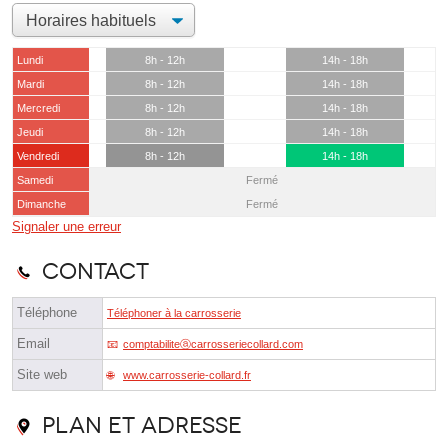
Lundi
8h - 12h
14h - 18h
Mardi
8h - 12h
14h - 18h
Mercredi
8h - 12h
14h - 18h
Jeudi
8h - 12h
14h - 18h
Vendredi
8h - 12h
14h - 18h
Samedi
Fermé
Dimanche
Fermé
Signaler une erreur
Contact
Téléphone
Téléphoner à la carrosserie
Email
comptabiliteⓐcarrosseriecollard.com
Site web
www.carrosserie-collard.fr
Plan et adresse