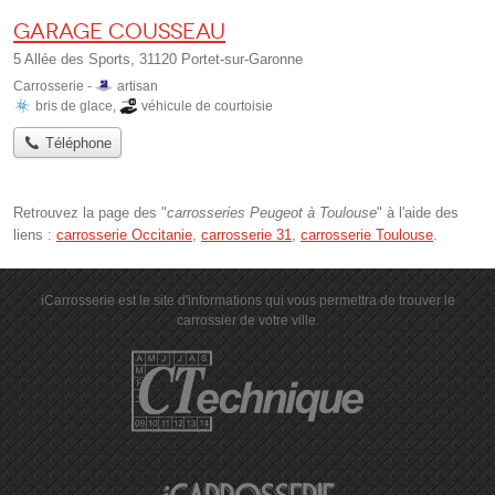
Garage Cousseau
5 Allée des Sports, 31120 Portet-sur-Garonne
Carrosserie -
artisan
bris de glace
,
véhicule de courtoisie
Téléphone
Retrouvez la page des "
carrosseries Peugeot à Toulouse
" à l'aide des
liens :
carrosserie Occitanie
,
carrosserie 31
,
carrosserie Toulouse
.
iCarrosserie est le site d'informations qui vous permettra de trouver le
carrossier de votre ville.