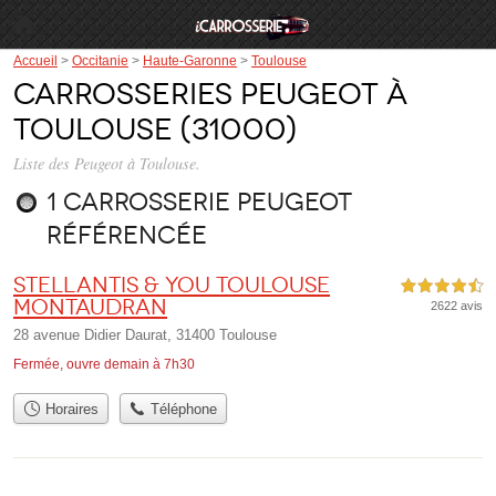
Accueil
>
Occitanie
>
Haute-Garonne
>
Toulouse
Carrosseries Peugeot à
Toulouse (31000)
Liste des Peugeot à Toulouse.
1 carrosserie Peugeot
référencée
Stellantis & You Toulouse
4,5 étoiles sur 5
Montaudran
2622 avis
28 avenue Didier Daurat, 31400 Toulouse
Fermée, ouvre demain à 7h30
Horaires
Téléphone