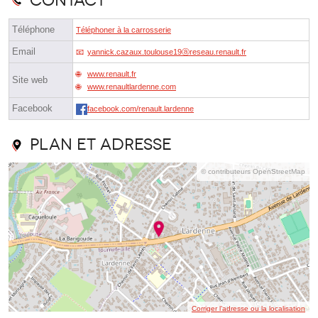
Contact
Téléphone
Téléphoner à la carrosserie
Email
yannick.cazaux.toulouse19ⓐreseau.renault.fr
www.renault.fr
Site web
www.renaultlardenne.com
Facebook
facebook.com/renault.lardenne
Plan et adresse
© contributeurs OpenStreetMap
Corriger l’adresse ou la localisation