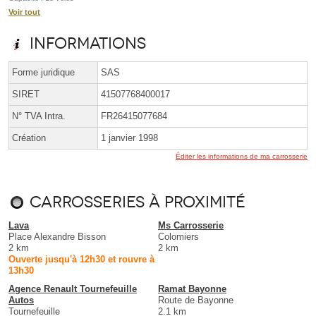
Voir tout
Informations
Forme juridique
SAS
SIRET
41507768400017
N° TVA Intra.
FR26415077684
Création
1 janvier 1998
Éditer les informations de ma carrosserie
Carrosseries à proximité
Lava
Ms Carrosserie
Place Alexandre Bisson
Colomiers
2 km
2 km
Ouverte jusqu'à 12h30 et rouvre à
13h30
Agence Renault Tournefeuille
Ramat Bayonne
Autos
Route de Bayonne
Tournefeuille
2.1 km