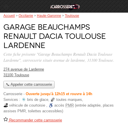
Accueil
>
Occitanie
>
Haute-Garonne
>
Toulouse
Garage Beauchamps
Renault Dacia Toulouse
Lardenne
Cette fiche présente "Garage Beauchamps Renault Dacia Toulouse
Lardenne", carrosserie située
avenue de lardenne
, 31100 Toulouse.
274 avenue de Lardenne
31100 Toulouse
📞 Appeler cette carrosserie
Carrosserie
-
Ouverte jusqu'à 12h15 et rouvre à 14h
Services :
bris de glace
,
toutes marques
,
véhicule de courtoisie
,
accès
PMR
(entrée adaptée, places
assises PMR, toilettes accessibles)
Recommander cette carrosserie