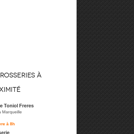
rosseries à
ximité
e Toniol Freres
 Marqueille
re à 8h
erie