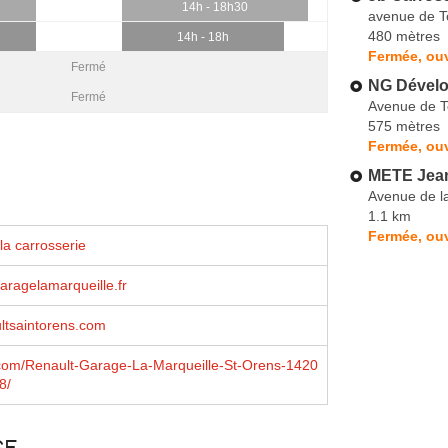
14h - 18h30
avenue de T
480 mètres
14h - 18h
Fermée, ouv
Fermé
NG Dévelo
Fermé
Avenue de T
575 mètres
Fermée, ouv
METE Jean
Avenue de la
1.1 km
Fermée, ouv
la carrosserie
ragelamarqueille.fr
ltsaintorens.com
com/Renault-Garage-La-Marqueille-St-Orens-1420
8/