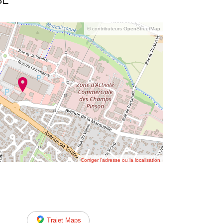
se
© contributeurs OpenStreetMap
Corriger l’adresse ou la localisation
Trajet Maps