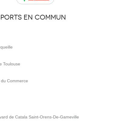
sports en commun
queille
e Toulouse
nt du Commerce
vard de Catala Saint-Orens-De-Gameville