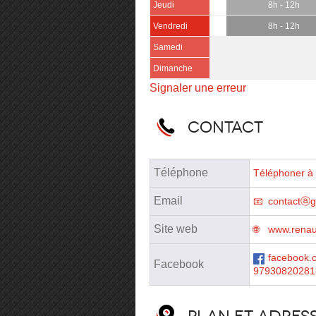
Jeudi
8h - 12h
Vendredi
8h - 12h
Samedi
Dimanche
Signaler une erreur
Contact
Téléphone
Téléphoner à 
Email
contactⓐga
Site web
www.renau
facebook.
Facebook
97930820281