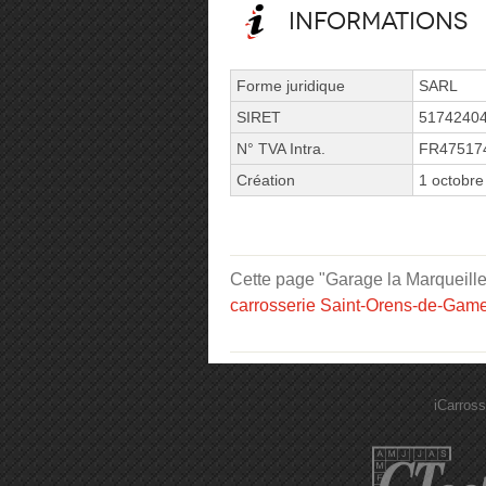
Informations
Forme juridique
SARL
SIRET
5174240
N° TVA Intra.
FR47517
Création
1 octobre
Cette page "Garage la Marqueille 
carrosserie Saint-Orens-de-Game
iCarross