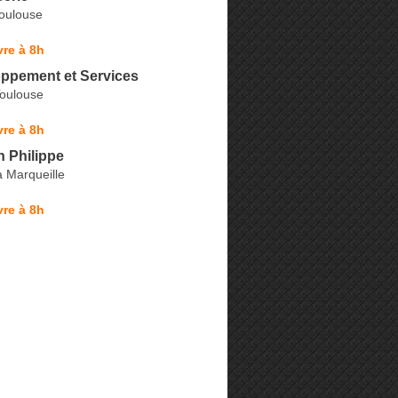
oulouse
re à 8h
ppement et Services
oulouse
re à 8h
 Philippe
 Marqueille
re à 8h