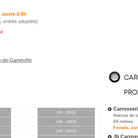
 ouvre à 8h
, entrée adaptée)
ie
s-de-Gameville
Car
pro
Carrosseri
14h - 18h30
Avenue de la
69 mètres
14h - 18h30
Fermée, ouv
14h - 18h30
Jb Carross