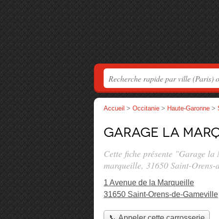
Accueil
>
Occitanie
>
Haute-Garonne
>
Garage la Marq
Cette fiche présente "Garage la 
marqueille
, 31650 Saint-Orens-
1 Avenue de la Marqueille
31650 Saint-Orens-de-Gameville
📞 Appeler cette carrosserie