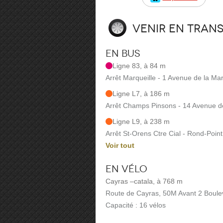
Venir en tran
En bus
Ligne 83, à 84 m
Arrêt Marqueille - 1 Avenue de la Mar
Ligne L7, à 186 m
Arrêt Champs Pinsons - 14 Avenue d
Ligne L9, à 238 m
Arrêt St-Orens Ctre Cial - Rond-Poi
Voir tout
En vélo
Cayras –catala, à 768 m
Route de Cayras, 50M Avant 2 Boule
Capacité : 16 vélos