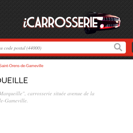
Saint-Orens-de-Gameville
ueille
Marqueille", carrosserie située
avenue de la
de-Gameville.