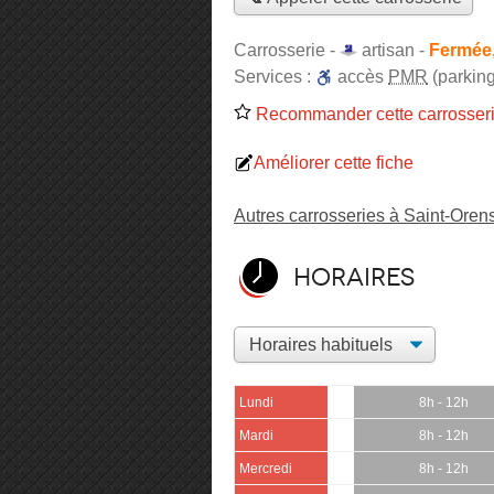
Carrosserie -
artisan
-
Fermée,
Services :
accès
PMR
(parking
Recommander cette carrosser
Améliorer cette fiche
Autres carrosseries à Saint-Oren
Horaires
Lundi
8h - 12h
Mardi
8h - 12h
Mercredi
8h - 12h