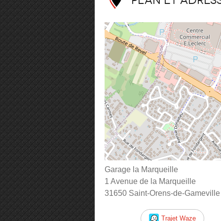
Plan et adres
Garage la Marqueille
1 Avenue de la Marqueille
31650 Saint-Orens-de-Gameville
Trajet Waze