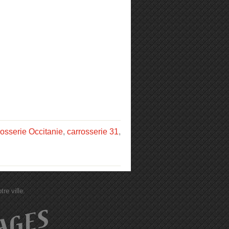
rosserie Occitanie
,
carrosserie 31
,
re ville.