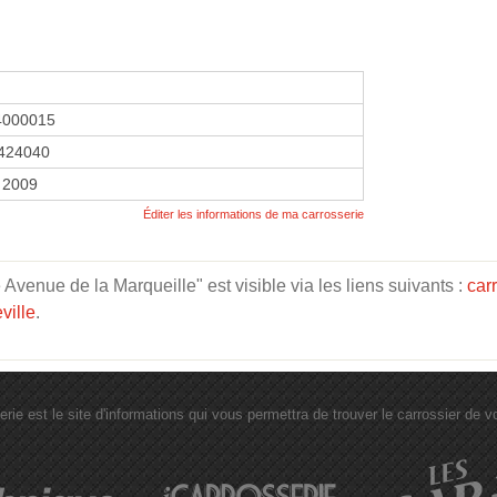
4000015
424040
 2009
Éditer les informations de ma carrosserie
Avenue de la Marqueille" est visible via les liens suivants :
car
ville
.
erie est le site d'informations qui vous permettra de trouver le carrossier de vot