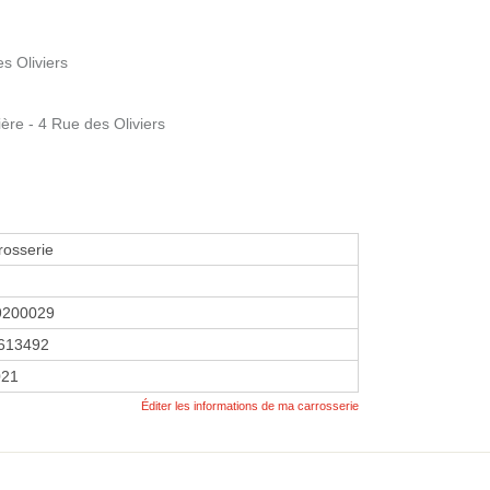
s Oliviers
re - 4 Rue des Oliviers
rosserie
9200029
613492
021
Éditer les informations de ma carrosserie