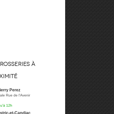
rosseries à
ximité
erry Perez
ale Rue de l'Avenir
qu'à 12h
tric-et-Candiac