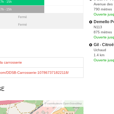
7h - 15h
Avenue des 
790 mètres
7h - 15h
Ouverte jus
Fermé
Demello Pè
Fermé
N113
875 mètres
Ouverte jus
Gil - Citro
Uchaud
1.4 km
Ouverte jus
la carrosserie
com/DDSB-Carrosserie-107867371822118/
se
© contributeurs OpenStreetMap