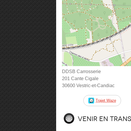
DDSB Carrosserie
201 Cante Cigale
30600 Vestric-et-Candiac
Trajet Waze
Venir en tran