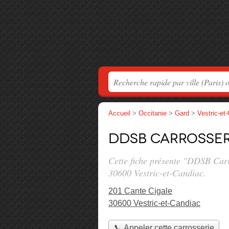
Accueil
>
Occitanie
>
Gard
>
Vestric-et
DDSB Carrosser
Cette fiche présente "DDSB Carr
30600 Vestric-et-Candiac.
201 Cante Cigale
30600 Vestric-et-Candiac
📞 Appeler cette carrosserie