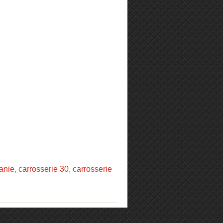
tanie
,
carrosserie 30
,
carrosserie