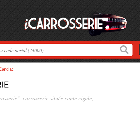
-Candiac
ie
osserie", carrosserie située
cante cigale
,