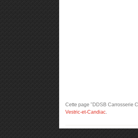
Cette page "DDSB Carrosserie Cant
Vestric-et-Candiac
.