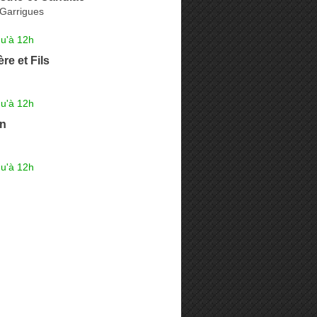
Garrigues
qu'à 12h
re et Fils
qu'à 12h
ën
qu'à 12h