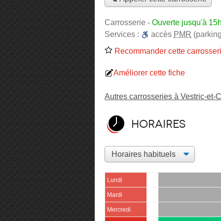
Carrosserie
-
Ouverte jusqu'à 15
Services :
accès
PMR
(parking
Recommander cette carrosser
Améliorer cette fiche
Autres carrosseries à Vestric-et-
Horaires
Lundi
Mardi
Mercredi