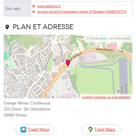
www.planetvo.fr
Site web
reseau.citroen.fr/reparateur-nimes-2/?location=NIMES%7C0
Plan et adresse
© contributeurs OpenStreetMap
Corriger l’adresse ou la localisation
Garage Nimes Courbessac
110 Chem. De l'Aérodrome
30000 Nîmes
Trajet Waze
Trajet Maps