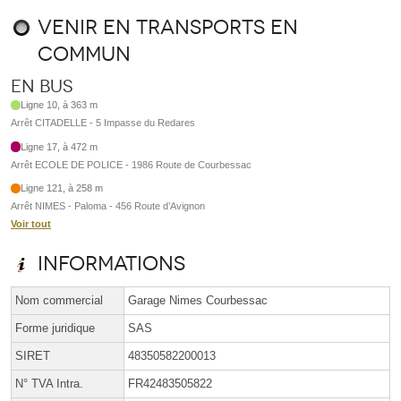
Venir en transports en
commun
En bus
Ligne 10, à 363 m
Arrêt CITADELLE - 5 Impasse du Redares
Ligne 17, à 472 m
Arrêt ECOLE DE POLICE - 1986 Route de Courbessac
Ligne 121, à 258 m
Arrêt NIMES - Paloma - 456 Route d’Avignon
Voir tout
Informations
Nom commercial
Garage Nimes Courbessac
Forme juridique
SAS
SIRET
48350582200013
N° TVA Intra.
FR42483505822