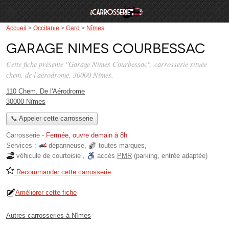
Accueil
>
Occitanie
>
Gard
>
Nîmes
Garage Nimes Courbessac
Cette fiche présente "Garage Nimes Courbessac", carrosserie située
chem. de l'aérodrome
, 30000 Nîmes.
110 Chem. De l'Aérodrome
30000 Nîmes
📞 Appeler cette carrosserie
Carrosserie
-
Fermée, ouvre demain à 8h
Services :
dépanneuse
,
toutes marques
,
véhicule de courtoisie
,
accès
PMR
(parking, entrée adaptée)
Recommander cette carrosserie
Améliorer cette fiche
Autres carrosseries à Nîmes