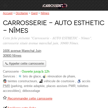
Accueil
>
Occitanie
>
Gard
>
Nîmes
Carrosserie - AUTO ESTHETIC
- Nîmes
Cette fiche présente "Carrosserie - AUTO ESTHETIC - Nîmes",
carrosserie située
avenue marechal juin
, 30900 Nîmes.
1606 avenue Marechal Juin
30900 Nîmes
📞 Appeler cette carrosserie
Carrosserie
-
Ouverte jusqu'à 12h
Services :
bris de glace
,
rénovation de phare
,
teintes constructeurs
,
véhicule de courtoisie
,
accès
PMR
(parking, entrée adaptée, places assises PMR, toilettes
accessibles)
,
débosselage
Recommander cette carrosserie