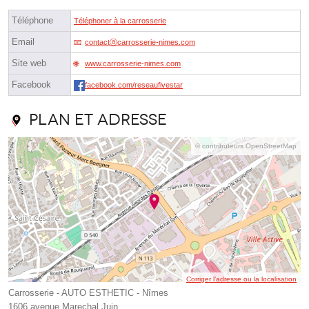
Téléphone
Téléphoner à la carrosserie
Email
contactⓐcarrosserie-nimes.com
Site web
www.carrosserie-nimes.com
Facebook
facebook.com/reseaufivestar
Plan et adresse
© contributeurs OpenStreetMap
Corriger l’adresse ou la localisation
Carrosserie - AUTO ESTHETIC - Nîmes
1606 avenue Marechal Juin