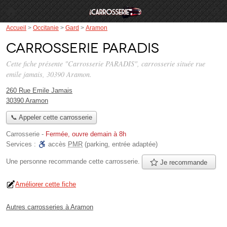
Accueil
>
Occitanie
>
Gard
>
Aramon
Carrosserie PARADIS
Cette fiche présente "Carrosserie PARADIS", carrosserie située
rue
emile jamais
, 30390 Aramon.
260 Rue Emile Jamais
30390 Aramon
📞 Appeler cette carrosserie
Carrosserie
-
Fermée, ouvre demain à 8h
Services :
accès
PMR
(parking, entrée adaptée)
Une personne
recommande
cette carrosserie.
Je recommande
Améliorer cette fiche
Autres carrosseries à Aramon