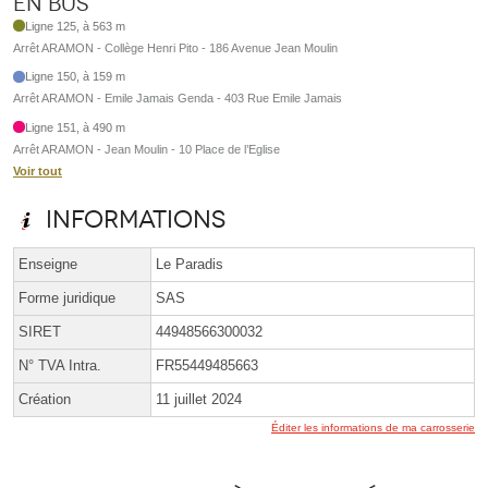
En bus
Ligne 125, à 563 m
Arrêt ARAMON - Collège Henri Pito - 186 Avenue Jean Moulin
Ligne 150, à 159 m
Arrêt ARAMON - Emile Jamais Genda - 403 Rue Emile Jamais
Ligne 151, à 490 m
Arrêt ARAMON - Jean Moulin - 10 Place de l’Eglise
Voir tout
Informations
Enseigne
Le Paradis
Forme juridique
SAS
SIRET
44948566300032
N° TVA Intra.
FR55449485663
Création
11 juillet 2024
Éditer les informations de ma carrosserie