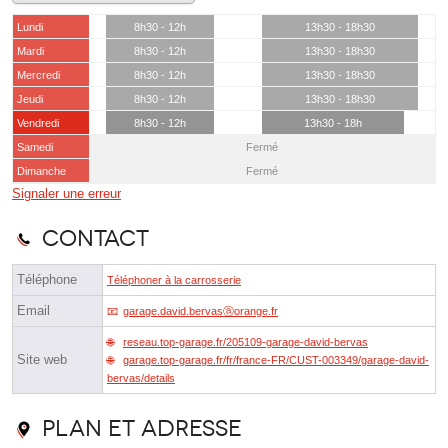
Lundi
8h30 - 12h
13h30 - 18h30
Mardi
8h30 - 12h
13h30 - 18h30
Mercredi
8h30 - 12h
13h30 - 18h30
Jeudi
8h30 - 12h
13h30 - 18h30
Vendredi
8h30 - 12h
13h30 - 18h
Samedi
Fermé
Dimanche
Fermé
Signaler une erreur
Contact
Téléphone
Téléphoner à la carrosserie
Email
garage.david.bervasⓐorange.fr
reseau.top-garage.fr/205109-garage-david-bervas
Site web
garage.top-garage.fr/fr/france-FR/CUST-003349/garage-david-
bervas/details
Plan et adresse