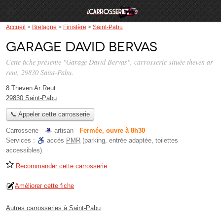
Accueil
>
Bretagne
>
Finistère
>
Saint-Pabu
Garage David Bervas
Cette fiche présente "Garage David Bervas", carrosserie située
theven ar
reut
, 29830 Saint-Pabu.
8 Theven Ar Reut
29830 Saint-Pabu
📞 Appeler cette carrosserie
Carrosserie -
artisan
-
Fermée, ouvre à 8h30
Services :
accès
PMR
(parking, entrée adaptée, toilettes
accessibles)
Recommander cette carrosserie
Améliorer cette fiche
Autres carrosseries à Saint-Pabu