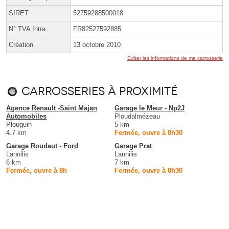
SIRET
52759288500018
N° TVA Intra.
FR82527592885
Création
13 octobre 2010
Éditer les informations de ma carrosserie
Carrosseries à proximité
Agence Renault -Saint Majan
Garage le Meur - Np2J
Automobiles
Ploudalmézeau
Plouguin
5 km
4.7 km
Fermée, ouvre à 8h30
Garage Roudaut - Ford
Garage Prat
Lannilis
Lannilis
6 km
7 km
Fermée, ouvre à 8h
Fermée, ouvre à 8h30