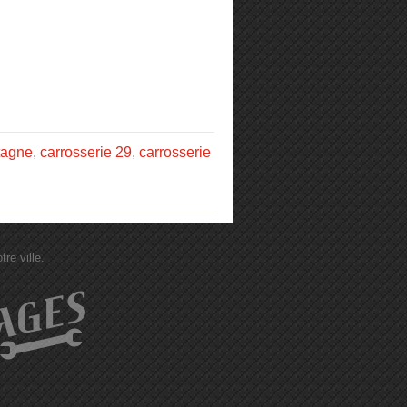
tagne
,
carrosserie 29
,
carrosserie
re ville.