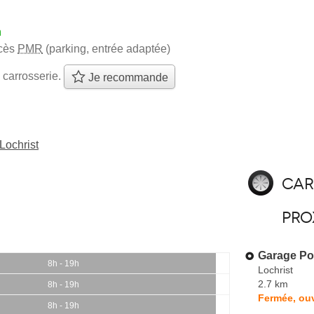
h
cès
PMR
(parking, entrée adaptée)
 carrosserie.
Je recommande
Lochrist
Car
pro
Garage Po
8h - 19h
Lochrist
2.7 km
8h - 19h
Fermée, ou
8h - 19h