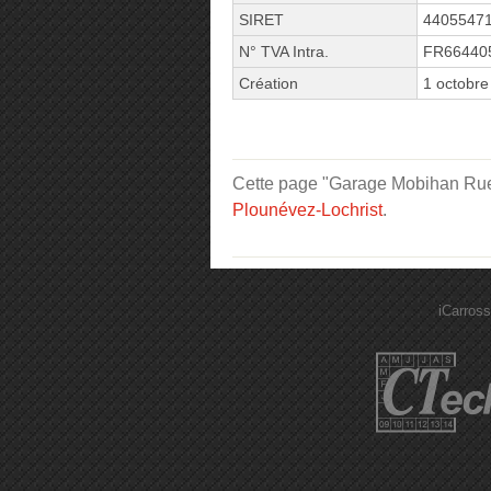
SIRET
4405547
N° TVA Intra.
FR66440
Création
1 octobre
Cette page "Garage Mobihan Rue d
Plounévez-Lochrist
.
iCarross