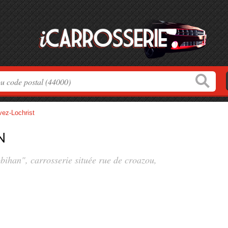
vez-Lochrist
n
bihan", carrosserie située
rue de croazou
,