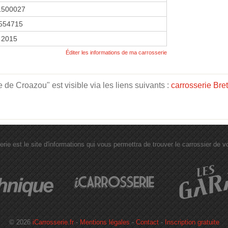
1500027
554715
 2015
Éditer les informations de ma carrosserie
e Croazou" est visible via les liens suivants :
carrosserie Bre
erie est le site d'informations qui vous permettra de trouver le carrossier de vot
© 2026
iCarrosserie.fr
-
Mentions légales
-
Contact
-
Inscription gratuite