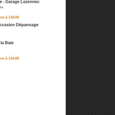
e - Garage Lazennec
au
vre à 13h30
ccasion Dépannage
la Baie
vre à 13h30