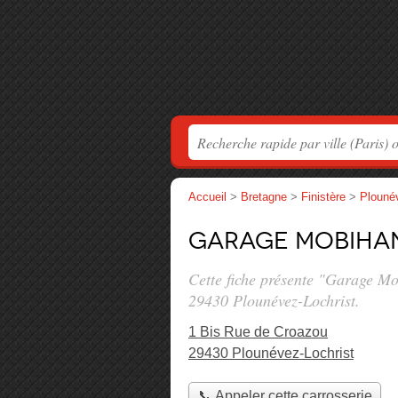
Accueil
>
Bretagne
>
Finistère
>
Plouné
Garage Mobiha
Cette fiche présente "Garage Mo
29430 Plounévez-Lochrist.
1 Bis Rue de Croazou
29430 Plounévez-Lochrist
📞 Appeler cette carrosserie