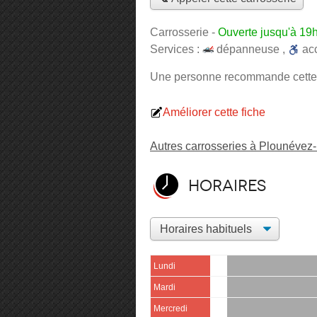
Carrosserie
-
Ouverte jusqu'à 19
Services :
dépanneuse
,
ac
Une personne
recommande
cette
Améliorer cette fiche
Autres carrosseries à Plounévez-
Horaires
Lundi
Mardi
Mercredi