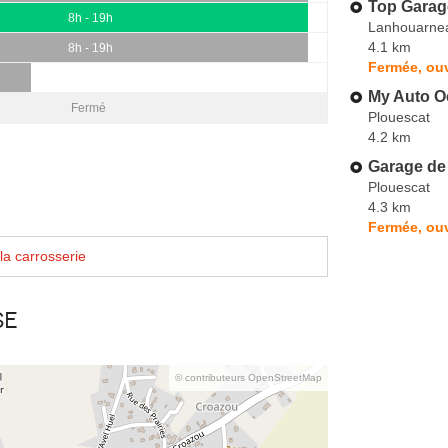
Top Garag
8h - 19h
Lanhouarne
4.1 km
8h - 19h
Fermée, ou
My Auto O
Fermé
Plouescat
4.2 km
Garage de 
Plouescat
4.3 km
Fermée, ou
la carrosserie
se
© contributeurs OpenStreetMap