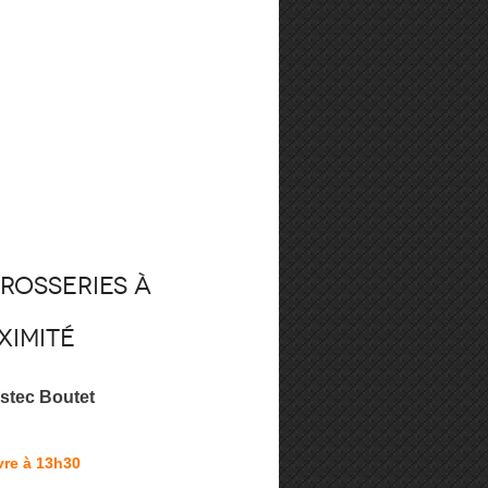
rosseries à
ximité
stec Boutet
vre à 13h30