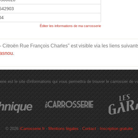
642903
04
Éditer les informations de ma carrosserie
roën Rue François Charles" est visible via les liens suivant
gasnou
.
erie est le site d'informations qui vous permettra de trouver le carrossier de vot
© 2026
iCarrosserie.fr
-
Mentions légales
-
Contact
-
Inscription gratuite