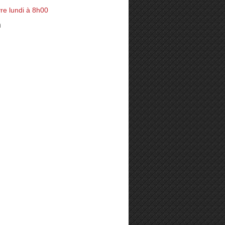
re lundi à 8h00
n