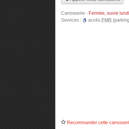
Carrosserie
-
Fermée, ouvre lund
Services :
accès
PMR
(parking
Recommander cette carrosser