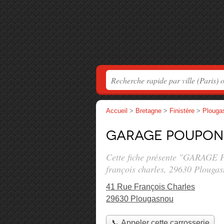
Accueil
>
Bretagne
>
Finistère
>
Plouga
GARAGE POUPON 
Cette fiche présente "GARAGE 
françois charles
, 29630 Plougas
41 Rue François Charles
29630 Plougasnou
📞 Appeler cette carrosserie