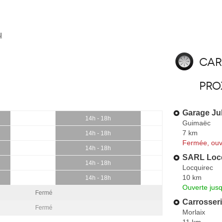
u
Car
pro
Garage Ju
14h - 18h
Guimaëc
7 km
14h - 18h
Fermée, ouv
14h - 18h
SARL Locq
14h - 18h
Locquirec
10 km
14h - 18h
Ouverte jus
Fermé
Carrosseri
Fermé
Morlaix
11 km