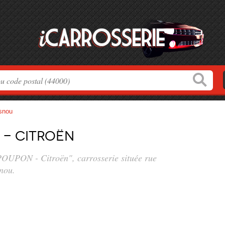
snou
- Citroën
POUPON - Citroën", carrosserie située
rue
nou.