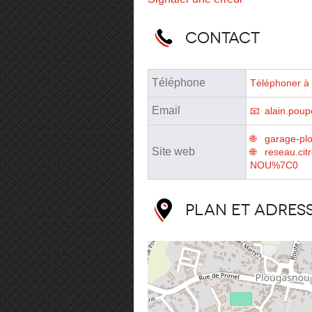
Contact
Téléphone
Téléphoner à 
Email
alain.pou
garage-pl
Site web
reseau.ci
NOU%7C0
Plan et adres