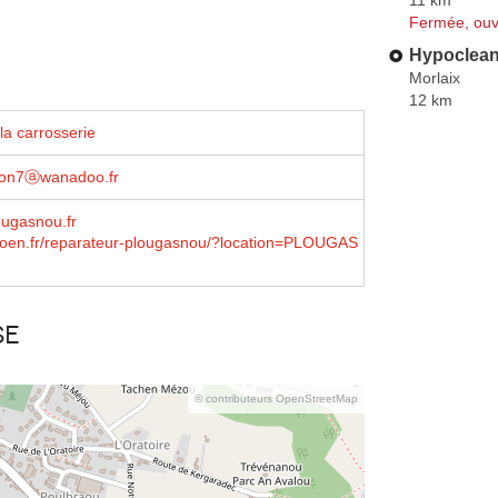
Fermée, ouv
Hypoclea
Morlaix
12 km
la carrosserie
pon7ⓐwanadoo.fr
ougasnou.fr
troen.fr/reparateur-plougasnou/?location=PLOUGAS
se
© contributeurs OpenStreetMap