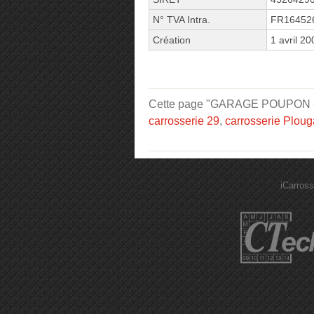
N° TVA Intra.
FR16452
Création
1 avril 20
Cette page "GARAGE POUPON - Cit
carrosserie 29
,
carrosserie Plou
iCarross