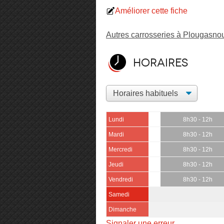
Améliorer cette fiche
Autres carrosseries à Plougasno
Horaires
Lundi
8h30 - 12h
Mardi
8h30 - 12h
Mercredi
8h30 - 12h
Jeudi
8h30 - 12h
Vendredi
8h30 - 12h
Samedi
Dimanche
Signaler une erreur