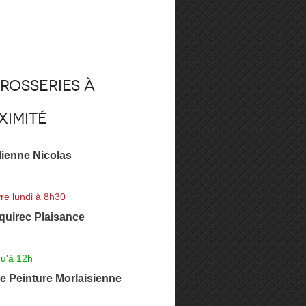
rosseries à
ximité
lienne Nicolas
re lundi à 8h30
uirec Plaisance
qu'à 12h
e Peinture Morlaisienne