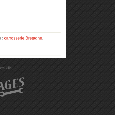
s :
carrosserie Bretagne
,
re ville.