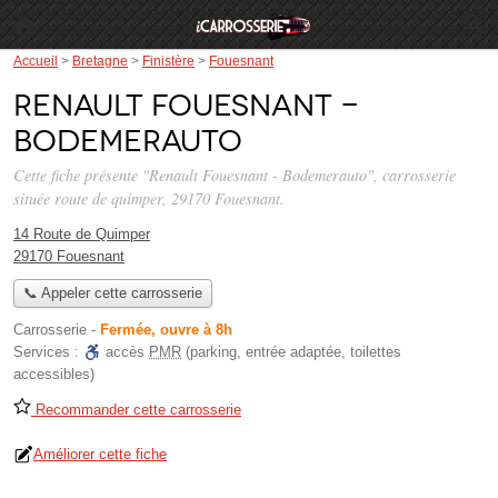
Accueil
>
Bretagne
>
Finistère
>
Fouesnant
Renault Fouesnant -
Bodemerauto
Cette fiche présente "Renault Fouesnant - Bodemerauto", carrosserie
située
route de quimper
, 29170 Fouesnant.
14 Route de Quimper
29170 Fouesnant
📞 Appeler cette carrosserie
Carrosserie
-
Fermée, ouvre à 8h
Services :
accès
PMR
(parking, entrée adaptée, toilettes
accessibles)
Recommander cette carrosserie
Améliorer cette fiche