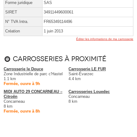
Forme juridique
SAS
SIRET
34911449600061
N° TVA Intra.
FR65349114496
Création
1 juin 2013
Éditer les informations de ma carrosserie
Carrosseries à proximité
Carrosserie le Douce
Carrosserie LE FUR
Zone Industrielle de parc c'Hastel
Saint-Évarzec
1.1 km
4.4 km
Fermée, ouvre à 9h
MIDI AUTO 29 CONCARNEAU –
Carrosseries Louedec
Citroën
Concarneau
Concarneau
8 km
8 km
Fermée, ouvre à 8h