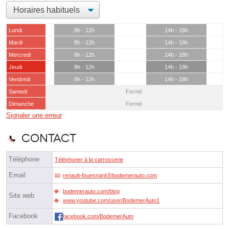
Lundi
8h - 12h
14h - 18h
Mardi
8h - 12h
14h - 18h
Mercredi
8h - 12h
14h - 18h
Jeudi
8h - 12h
14h - 18h
Vendredi
8h - 12h
14h - 18h
Samedi
Fermé
Dimanche
Fermé
Signaler une erreur
Contact
Téléphone
Téléphoner à la carrosserie
Email
renault-fouesnantⓐbodemerauto.com
bodemerauto.com/blog
Site web
www.youtube.com/user/BodemerAuto1
Facebook
facebook.com/BodemerAuto