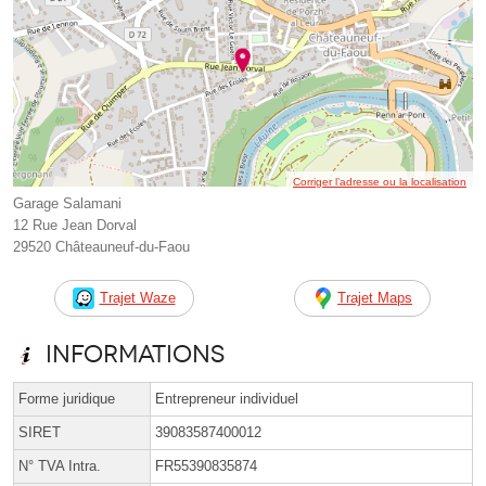
Corriger l’adresse ou la localisation
Garage Salamani
12 Rue Jean Dorval
29520 Châteauneuf-du-Faou
Trajet Waze
Trajet Maps
Informations
Forme juridique
Entrepreneur individuel
SIRET
39083587400012
N° TVA Intra.
FR55390835874