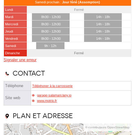
Samedi prochain :
Jour férié (Assomption)
Lundi
Fermé
Mardi
8h30 - 12h30
14h - 18h
Mercredi
8h30 - 12h30
14h - 18h
Jeudi
8h30 - 12h30
14h - 18h
Vendredi
8h30 - 12h30
14h - 18h
Samedi
9h - 12h
Dimanche
Fermé
Signaler une erreur
Contact
Téléphone
Téléphoner à la carrosserie
garage-salamani.lany.io
Site web
www.motrio.fr
Plan et adresse
© contributeurs OpenStreetMap