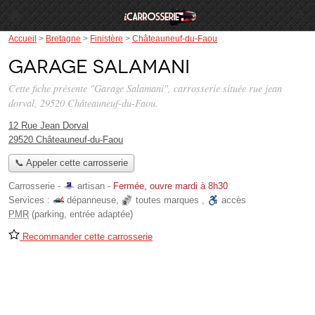
Accueil
>
Bretagne
>
Finistère
>
Châteauneuf-du-Faou
Garage Salamani
Cette fiche présente "Garage Salamani", carrosserie située
rue jean
dorval
, 29520 Châteauneuf-du-Faou.
12 Rue Jean Dorval
29520 Châteauneuf-du-Faou
📞 Appeler cette carrosserie
Carrosserie -
artisan
-
Fermée, ouvre mardi à 8h30
Services :
dépanneuse
,
toutes marques
,
accès
PMR
(parking, entrée adaptée)
Recommander cette carrosserie