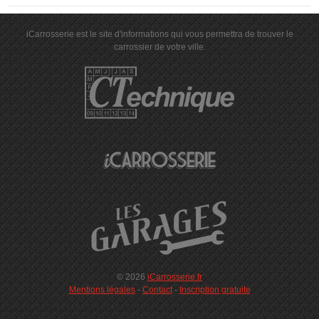
iCarrosserie est le site d'informations qui vous permettra de trouver le
carrossier de votre ville.
© 2026
iCarrosserie.fr
Mentions légales
-
Contact
-
Inscription gratuite