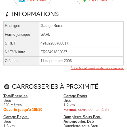
Informations
Enseigne
Garage Buron
Forme juridique
SARL
SIRET
49182203700017
N° TVA Intra.
FR93491822037
Création
11 septembre 2006
Éditer les informations de ma carrosserie
Carrosseries à proximité
TotalEnergies
Garage Royer
Brou
Brou
520 mètres
1.2 km
Ouverte jusqu'à 18h30
Fermée, ouvre demain à 8h
Garage Peyvel
Dampierre Sous Brou
Brou
Automobiles Dsb
1.3 km
Dampierre-sous-Brou