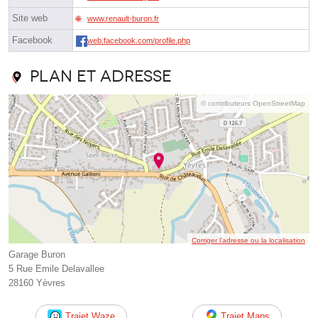
Site web
www.renault-buron.fr
Facebook
web.facebook.com/profile.php
Plan et adresse
© contributeurs OpenStreetMap
Corriger l’adresse ou la localisation
Garage Buron
5 Rue Emile Delavallee
28160 Yèvres
Trajet Waze
Trajet Maps