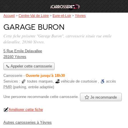
Accueil
>
Centre-Val de Loire
>
Eure-et-Loir
>
Yèvres
Garage Buron
Cette fiche présente "Garage Buron", carrosserie située
rue emile
delavallee
, 28160 Yèvres.
5 Rue Emile Delavallee
28160 Yèvres
📞 Appeler cette carrosserie
Carrosserie
-
Ouverte jusqu'à 18h30
Services :
toutes marques
,
véhicule de courtoisie
,
accès
PMR
(parking, entrée adaptée)
Une personne
recommande
cette carrosserie.
Je recommande
Améliorer cette fiche
Autres carrosseries à Yèvres