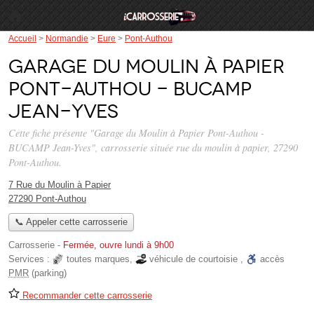
Accueil
>
Normandie
>
Eure
>
Pont-Authou
Garage du Moulin à Papier
Pont-Authou - BUCAMP
Jean-Yves
Cette fiche présente "Garage du Moulin à Papier Pont-Authou -
BUCAMP Jean-Yves", carrosserie située
rue du moulin à papier
, 27290
Pont-Authou.
7 Rue du Moulin à Papier
27290 Pont-Authou
📞 Appeler cette carrosserie
Carrosserie
-
Fermée, ouvre lundi à 9h00
Services :
toutes marques
,
véhicule de courtoisie
,
accès
PMR
(parking)
Recommander cette carrosserie