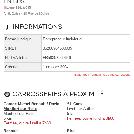
En bus
Ligne 214, à 635 m
Arrêt Église - 10 Rue de l'Eglise
Informations
Forme juridique
Entrepreneur individuel
SIRET
35286984600035
N° TVA Intra.
FR50352869846
Création
1 octobre 2004
Éditer les informations de ma carrosserie
Carrosseries à proximité
Garage Michel Renault / Dacia
SL Cars
Montfort sur Risle
Livet-sur-Authou
Montfort-sur-Risle
5 km
5 km
Fermée, ouvre lundi à 8h00
Fermée, ouvre lundi à 7h30
Renault
Pirel