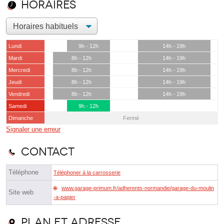
Horaires
Lundi
9h - 12h
14h - 19h
Mardi
8h - 12h
14h - 19h
Mercredi
8h - 12h
14h - 19h
Jeudi
8h - 12h
14h - 19h
Vendredi
8h - 12h
14h - 19h
Samedi
9h - 12h
Dimanche
Fermé
Signaler une erreur
Contact
Téléphone
Téléphoner à la carrosserie
www.garage-primum.fr/adherents-normandie/garage-du-moulin
Site web
-a-papier
Plan et adresse