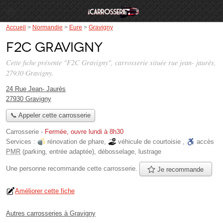
Accueil
>
Normandie
>
Eure
>
Gravigny
F2C Gravigny
Cette fiche présente "F2C Gravigny", carrosserie située
rue jean- jaurès
,
27930 Gravigny.
24 Rue Jean- Jaurès
27930 Gravigny
📞 Appeler cette carrosserie
Carrosserie
-
Fermée, ouvre lundi à 8h30
Services :
rénovation de phare
,
véhicule de courtoisie
,
accès
PMR
(parking, entrée adaptée)
,
débosselage
,
lustrage
Une personne
recommande
cette carrosserie.
Je recommande
Améliorer cette fiche
Autres carrosseries à Gravigny