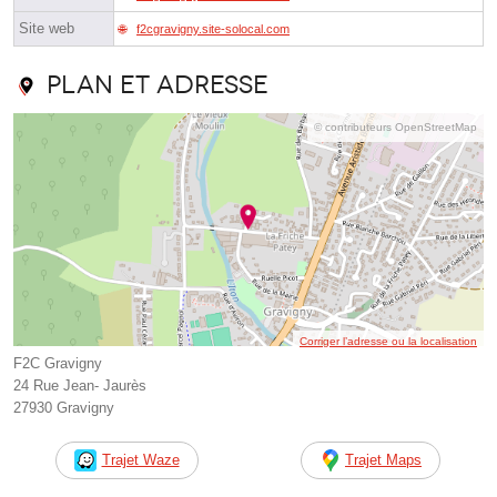
Site web
f2cgravigny.site-solocal.com
Plan et adresse
© contributeurs OpenStreetMap
Corriger l’adresse ou la localisation
F2C Gravigny
24 Rue Jean- Jaurès
27930 Gravigny
Trajet Waze
Trajet Maps