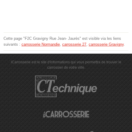
Cette page "F2C Gravigny Rue Jean- Jaurès" est visible via les liens
suivants :
carrosserie Normandie
,
carrosserie 27
,
carrosserie Gravigny
.
iCarrosserie est le site d'informations qui vous permettra de trouver le
carrossier de votre ville.