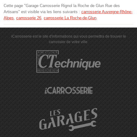
Cette page "Garage Carrosserie Rignol la Roche de Glun Rue des
Artisans" est visible via les liens suivants :
carrosserie Auvergne-Rhône-
Alpes
,
carrosserie 26
,
carrosserie La Roche-de-Glun
.
iCarrosserie est le site d'informations qui vous permettra de trouver le
carrossier de votre ville.