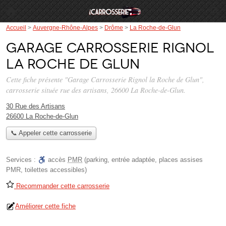
Accueil
>
Auvergne-Rhône-Alpes
>
Drôme
>
La Roche-de-Glun
Garage Carrosserie Rignol
la Roche de Glun
Cette fiche présente "Garage Carrosserie Rignol la Roche de Glun",
carrosserie située
rue des artisans
, 26600 La Roche-de-Glun.
30 Rue des Artisans
26600 La Roche-de-Glun
📞 Appeler cette carrosserie
Services :
accès
PMR
(parking, entrée adaptée, places assises
PMR, toilettes accessibles)
Recommander cette carrosserie
Améliorer cette fiche