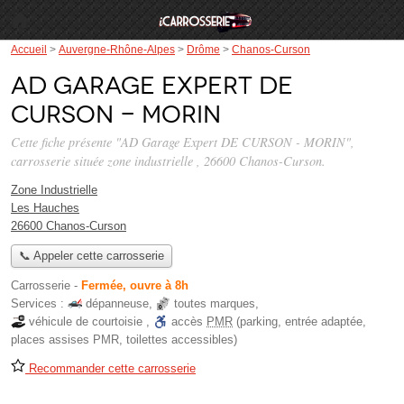
Accueil
>
Auvergne-Rhône-Alpes
>
Drôme
>
Chanos-Curson
AD Garage Expert DE
CURSON - MORIN
Cette fiche présente "AD Garage Expert DE CURSON - MORIN",
carrosserie située
zone industrielle
, 26600 Chanos-Curson.
Zone Industrielle
Les Hauches
26600 Chanos-Curson
📞 Appeler cette carrosserie
Carrosserie
-
Fermée, ouvre à 8h
Services :
dépanneuse
,
toutes marques
,
véhicule de courtoisie
,
accès
PMR
(parking, entrée adaptée,
places assises PMR, toilettes accessibles)
Recommander cette carrosserie