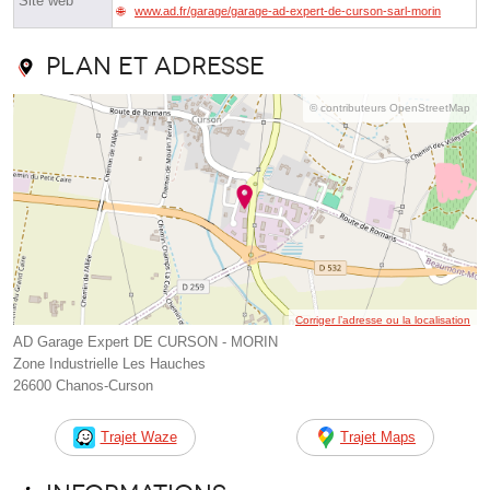
Site web
www.ad.fr/garage/garage-ad-expert-de-curson-sarl-morin
Plan et adresse
© contributeurs OpenStreetMap
Corriger l’adresse ou la localisation
AD Garage Expert DE CURSON - MORIN
Zone Industrielle Les Hauches
26600 Chanos-Curson
Trajet Waze
Trajet Maps