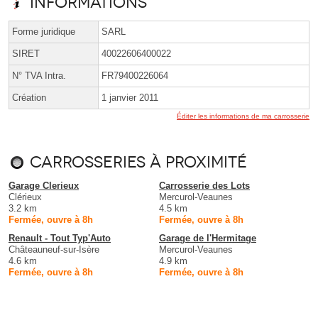
Informations
Forme juridique
SARL
SIRET
40022606400022
N° TVA Intra.
FR79400226064
Création
1 janvier 2011
Éditer les informations de ma carrosserie
Carrosseries à proximité
Garage Clerieux
Carrosserie des Lots
Clérieux
Mercurol-Veaunes
3.2 km
4.5 km
Fermée, ouvre à 8h
Fermée, ouvre à 8h
Renault - Tout Typ'Auto
Garage de l'Hermitage
Châteauneuf-sur-Isère
Mercurol-Veaunes
4.6 km
4.9 km
Fermée, ouvre à 8h
Fermée, ouvre à 8h