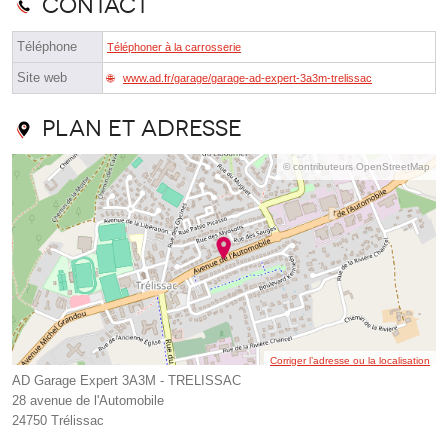
Contact
Téléphone
Téléphoner à la carrosserie
Site web
www.ad.fr/garage/garage-ad-expert-3a3m-trelissac
Plan et adresse
© contributeurs OpenStreetMap
Corriger l’adresse ou la localisation
AD Garage Expert 3A3M - TRELISSAC
28 avenue de l'Automobile
24750 Trélissac