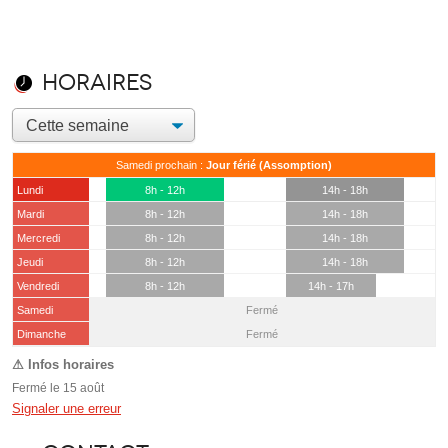
Horaires
Samedi prochain :
Jour férié (Assomption)
Lundi
8h - 12h
14h - 18h
Mardi
8h - 12h
14h - 18h
Mercredi
8h - 12h
14h - 18h
Jeudi
8h - 12h
14h - 18h
Vendredi
8h - 12h
14h - 17h
Samedi
Fermé
(15 août)
Dimanche
Fermé
Fermé le 15 août
Signaler une erreur