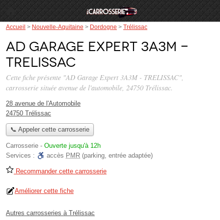
Accueil
>
Nouvelle-Aquitaine
>
Dordogne
>
Trélissac
AD Garage Expert 3A3M -
TRELISSAC
Cette fiche présente "AD Garage Expert 3A3M - TRELISSAC",
carrosserie située
avenue de l'automobile
, 24750 Trélissac.
28 avenue de l'Automobile
24750 Trélissac
📞 Appeler cette carrosserie
Carrosserie
-
Ouverte jusqu'à 12h
Services :
accès
PMR
(parking, entrée adaptée)
Recommander cette carrosserie
Améliorer cette fiche
Autres carrosseries à Trélissac