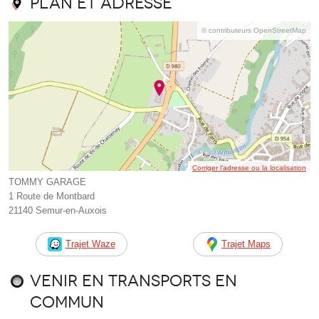
Plan et adresse
© contributeurs OpenStreetMap
Corriger l’adresse ou la localisation
TOMMY GARAGE
1 Route de Montbard
21140 Semur-en-Auxois
Trajet Waze
Trajet Maps
Venir en transports en
commun