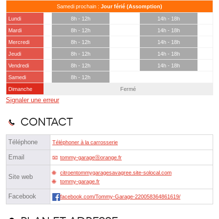
Samedi prochain :
Jour férié (Assomption)
Lundi
8h - 12h
14h - 18h
Mardi
8h - 12h
14h - 18h
Mercredi
8h - 12h
14h - 18h
Jeudi
8h - 12h
14h - 18h
Vendredi
8h - 12h
14h - 18h
Samedi
8h - 12h
Dimanche
Fermé
Signaler une erreur
Contact
Téléphone
Téléphoner à la carrosserie
Email
tommy-garageⓐorange.fr
citroentommygaragesavagree.site-solocal.com
Site web
tommy-garage.fr
Facebook
facebook.com/Tommy-Garage-220058364861619/