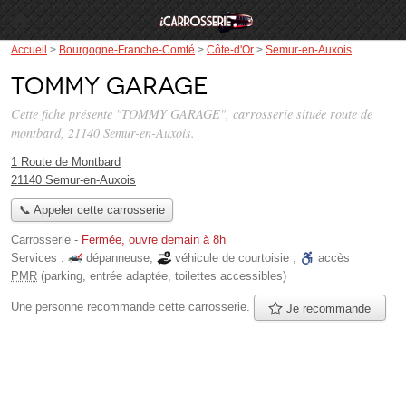
Accueil
>
Bourgogne-Franche-Comté
>
Côte-d'Or
>
Semur-en-Auxois
TOMMY GARAGE
Cette fiche présente "TOMMY GARAGE", carrosserie située
route de
montbard
, 21140 Semur-en-Auxois.
1 Route de Montbard
21140 Semur-en-Auxois
📞 Appeler cette carrosserie
Carrosserie
-
Fermée, ouvre demain à 8h
Services :
dépanneuse
,
véhicule de courtoisie
,
accès
PMR
(parking, entrée adaptée, toilettes accessibles)
Une personne
recommande
cette carrosserie.
Je recommande