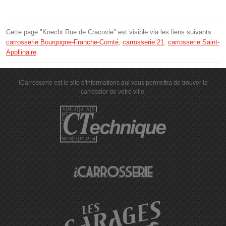
Cette page "Knecht Rue de Cracovie" est visible via les liens suivants :
carrosserie Bourgogne-Franche-Comté
,
carrosserie 21
,
carrosserie Saint-
Apollinaire
.
iCarrosserie est le site d'informations qui vous permettra de trouver le
carrossier de votre ville.