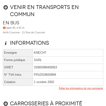
Venir en transports en
commun
En bus
Ligne 40, à 91 m
Arrêt Cracovie - 21 Rue de Cracovie
Informations
Enseigne
KNECHT
Forme juridique
SARL
SIRET
31865088400063
N° TVA Intra.
FR10318650884
Création
1 octobre 2002
Éditer les informations de ma carrosserie
Carrosseries à proximité