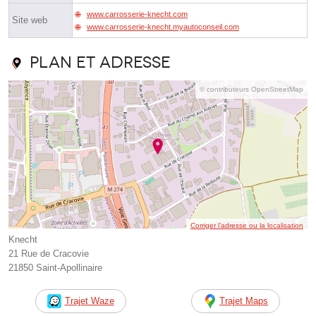
www.carrosserie-knecht.com
Site web
www.carrosserie-knecht.myautoconseil.com
Plan et adresse
© contributeurs OpenStreetMap
Corriger l’adresse ou la localisation
Knecht
21 Rue de Cracovie
21850 Saint-Apollinaire
Trajet Waze
Trajet Maps