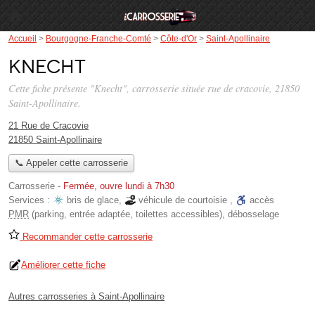
Accueil
>
Bourgogne-Franche-Comté
>
Côte-d'Or
>
Saint-Apollinaire
Knecht
Cette fiche présente "Knecht", carrosserie située
rue de cracovie
, 21850
Saint-Apollinaire.
21 Rue de Cracovie
21850 Saint-Apollinaire
📞 Appeler cette carrosserie
Carrosserie
-
Fermée, ouvre lundi à 7h30
Services :
bris de glace
,
véhicule de courtoisie
,
accès
PMR
(parking, entrée adaptée, toilettes accessibles)
,
débosselage
Recommander cette carrosserie
Améliorer cette fiche
Autres carrosseries à Saint-Apollinaire