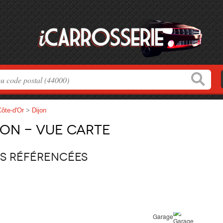
ôte-d'Or
>
Dijon
jon - Vue carte
es référencées