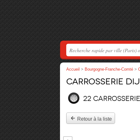
Accueil
>
Bourgogne-Franche-Comté
>
C
Carrosserie Di
22 carrosseri
Retour à la liste