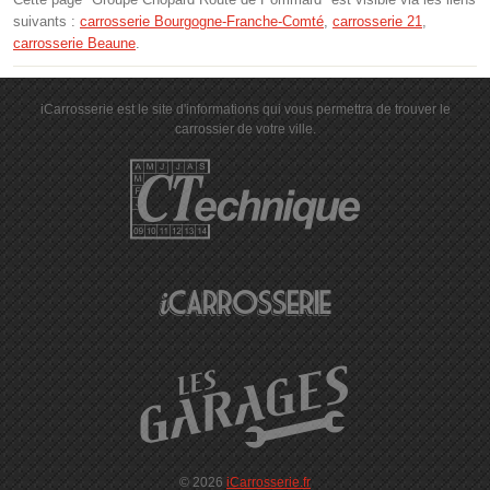
suivants :
carrosserie Bourgogne-Franche-Comté
,
carrosserie 21
,
carrosserie Beaune
.
iCarrosserie est le site d'informations qui vous permettra de trouver le
carrossier de votre ville.
© 2026
iCarrosserie.fr