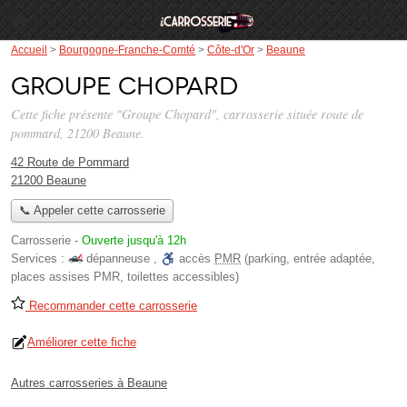
Accueil
>
Bourgogne-Franche-Comté
>
Côte-d'Or
>
Beaune
Groupe Chopard
Cette fiche présente "Groupe Chopard", carrosserie située
route de
pommard
, 21200 Beaune.
42 Route de Pommard
21200 Beaune
📞 Appeler cette carrosserie
Carrosserie
-
Ouverte jusqu'à 12h
Services :
dépanneuse
,
accès
PMR
(parking, entrée adaptée,
places assises PMR, toilettes accessibles)
Recommander cette carrosserie
Améliorer cette fiche
Autres carrosseries à Beaune