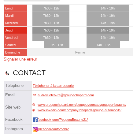
Lundi
7h30 - 12h
14h - 19h
Mardi
7h30 - 12h
14h - 19h
Mercredi
7h30 - 12h
14h - 19h
Jeudi
7h30 - 12h
14h - 19h
Vendredi
7h30 - 12h
14h - 19h
Samedi
9h - 12h
14h - 18h
Dimanche
Fermé
Signaler une erreur
Contact
Téléphone
Téléphoner à la carrosserie
Email
audrey.lefebvreⓐgroupechopard.com
www.groupechopard.com/peugeot/contact/peugeot-beaune/
Site web
www.linkedin.com/company/chopard-groupe-automobile/
Facebook
facebook.com/PeugeotBeaune21/
Instagram
@chopardautomobile