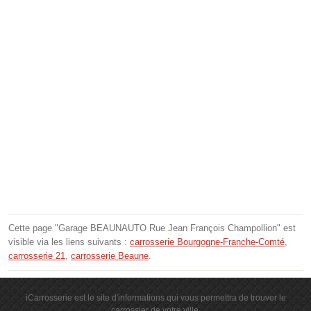
Cette page "Garage BEAUNAUTO Rue Jean François Champollion" est
visible via les liens suivants :
carrosserie Bourgogne-Franche-Comté
,
carrosserie 21
,
carrosserie Beaune
.
iCarrosserie est le site d'informations qui vous permettra de trouver le
carrossier de votre ville.