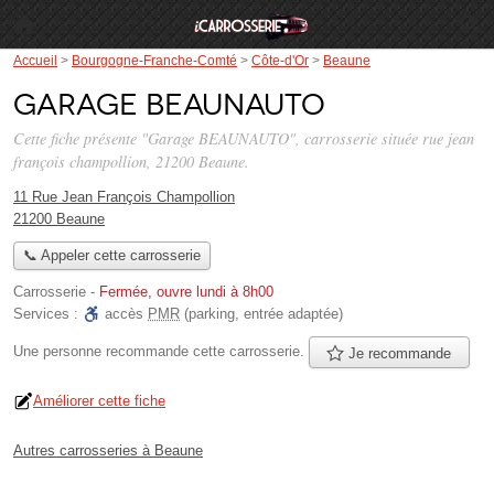
Accueil
>
Bourgogne-Franche-Comté
>
Côte-d'Or
>
Beaune
Garage BEAUNAUTO
Cette fiche présente "Garage BEAUNAUTO", carrosserie située
rue jean
françois champollion
, 21200 Beaune.
11 Rue Jean François Champollion
21200 Beaune
📞 Appeler cette carrosserie
Carrosserie
-
Fermée, ouvre lundi à 8h00
Services :
accès
PMR
(parking, entrée adaptée)
Une personne
recommande
cette carrosserie.
Je recommande
Améliorer cette fiche
Autres carrosseries à Beaune