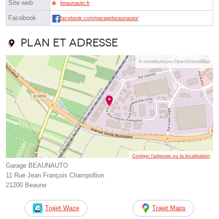
Site web
beaunauto.fr
Facebook
facebook.com/garagebeaunauto/
Plan et adresse
© contributeurs OpenStreetMap
Corriger l’adresse ou la localisation
Garage BEAUNAUTO
11 Rue Jean François Champollion
21200 Beaune
Trajet Waze
Trajet Maps