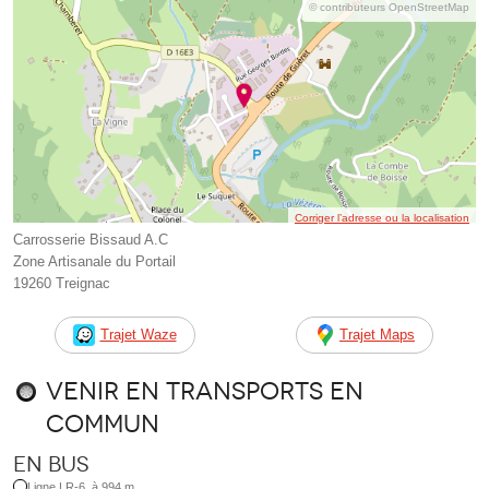
© contributeurs OpenStreetMap
Corriger l’adresse ou la localisation
Carrosserie Bissaud A.C
Zone Artisanale du Portail
19260 Treignac
Trajet Waze
Trajet Maps
Venir en transports en
commun
En bus
Ligne LR-6, à 994 m