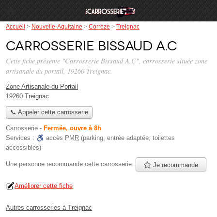
Accueil
>
Nouvelle-Aquitaine
>
Corrèze
>
Treignac
Carrosserie Bissaud A.C
Cette fiche présente "Carrosserie Bissaud A.C", carrosserie située
zone
artisanale du portail
, 19260 Treignac.
Zone Artisanale du Portail
19260 Treignac
📞 Appeler cette carrosserie
Carrosserie
-
Fermée, ouvre à 8h
Services :
accès
PMR
(parking, entrée adaptée, toilettes
accessibles)
Une personne
recommande
cette carrosserie.
Je recommande
Améliorer cette fiche
Autres carrosseries à Treignac