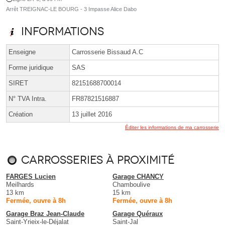
Arrêt TREIGNAC-LE BOURG - 3 Impasse Alice Dabo
Informations
Enseigne
Carrosserie Bissaud A.C
Forme juridique
SAS
SIRET
82151688700014
N° TVA Intra.
FR87821516887
Création
13 juillet 2016
Éditer les informations de ma carrosserie
Carrosseries à proximité
FARGES Lucien
Garage CHANCY
Meilhards
Chamboulive
13 km
15 km
Fermée, ouvre à 8h
Fermée, ouvre à 8h
Garage Braz Jean-Claude
Garage Quéraux
Saint-Yrieix-le-Déjalat
Saint-Jal