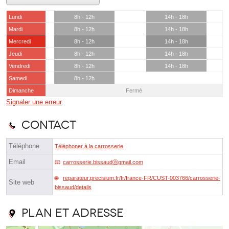
Lundi
8h - 12h
14h - 18h
Mardi
8h - 12h
14h - 18h
Mercredi
8h - 12h
14h - 18h
Jeudi
8h - 12h
14h - 18h
Vendredi
8h - 12h
14h - 18h
Samedi
8h - 12h
Dimanche
Fermé
Signaler une erreur
Contact
Téléphone
Téléphoner à la carrosserie
Email
carrosserie.bissaudⓐgmail.com
reparateur.precisium.fr/fr/france-FR/CUST-003766/carrosserie-
Site web
bissaud/details
Plan et adresse