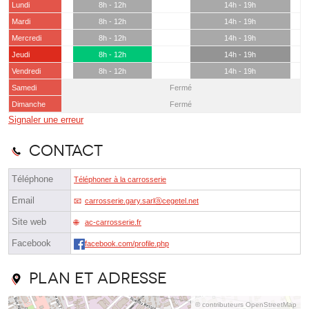
Lundi
8h - 12h
14h - 19h
Mardi
8h - 12h
14h - 19h
Mercredi
8h - 12h
14h - 19h
Jeudi
8h - 12h
14h - 19h
Vendredi
8h - 12h
14h - 19h
Samedi
Fermé
Dimanche
Fermé
Signaler une erreur
Contact
Téléphone
Téléphoner à la carrosserie
Email
carrosserie.gary.sarlⓐcegetel.net
Site web
ac-carrosserie.fr
Facebook
facebook.com/profile.php
Plan et adresse
© contributeurs OpenStreetMap