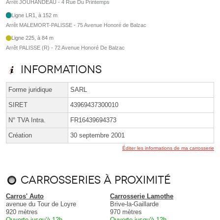
Arrêt JOUHANDEAU - 4 Rue Du Printemps
Ligne LR1, à 152 m
Arrêt MALEMORT-PALISSE - 75 Avenue Honoré de Balzac
Ligne 225, à 84 m
Arrêt PALISSE (R) - 72 Avenue Honoré De Balzac
Informations
Forme juridique
SARL
SIRET
43969437300010
N° TVA Intra.
FR16439694373
Création
30 septembre 2001
Éditer les informations de ma carrosserie
Carrosseries à proximité
Carros' Auto
Carrosserie Lamothe
avenue du Tour de Loyre
Brive-la-Gaillarde
920 mètres
970 mètres
Ouverte jusqu'à 12h
Ouverte jusqu'à 12h