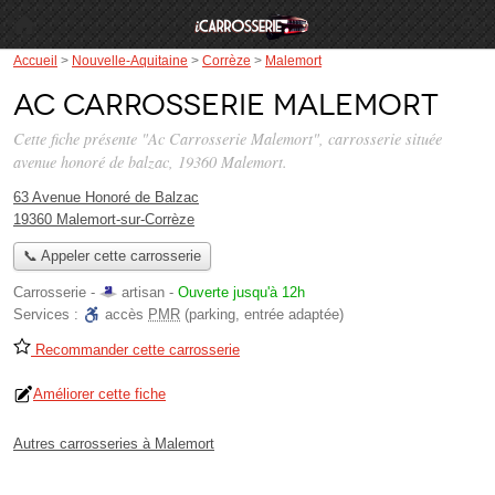
Accueil
>
Nouvelle-Aquitaine
>
Corrèze
>
Malemort
Ac Carrosserie Malemort
Cette fiche présente "Ac Carrosserie Malemort", carrosserie située
avenue honoré de balzac
, 19360 Malemort.
63 Avenue Honoré de Balzac
19360 Malemort-sur-Corrèze
📞 Appeler cette carrosserie
Carrosserie -
artisan
-
Ouverte jusqu'à 12h
Services :
accès
PMR
(parking, entrée adaptée)
Recommander cette carrosserie
Améliorer cette fiche
Autres carrosseries à Malemort