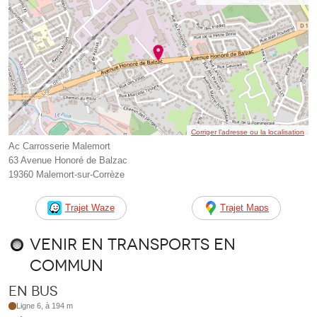
Corriger l’adresse ou la localisation
Ac Carrosserie Malemort
63 Avenue Honoré de Balzac
19360 Malemort-sur-Corrèze
Trajet Waze
Trajet Maps
Venir en transports en
commun
En bus
Ligne 6, à 194 m