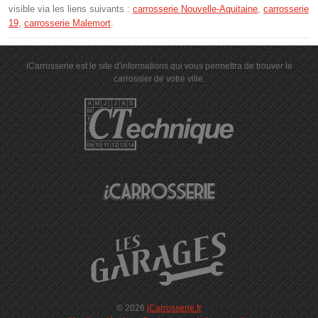
visible via les liens suivants :
carrosserie Nouvelle-Aquitaine
,
carrosserie
19
,
carrosserie Malemort
.
iCarrosserie est le site d'informations qui vous permettra de trouver le
carrossier de votre ville.
© 2026
iCarrosserie.fr