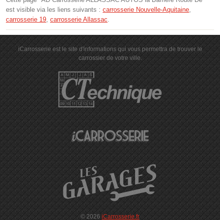
est visible via les liens suivants :
carrosserie Nouvelle-Aquitaine
,
carrosserie 19
,
carrosserie Allassac
.
iCarrosserie est le site d'informations qui vous permettra de trouver le
carrossier de votre ville.
© 2026
iCarrosserie.fr