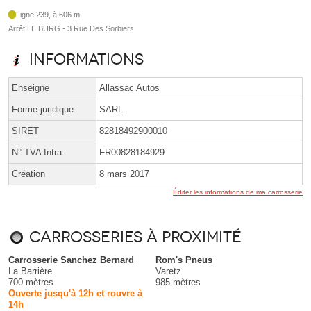
Ligne 239, à 606 m
Arrêt LE BURG - 3 Rue Des Sorbiers
Informations
Enseigne
Allassac Autos
Forme juridique
SARL
SIRET
82818492900010
N° TVA Intra.
FR00828184929
Création
8 mars 2017
Éditer les informations de ma carrosserie
Carrosseries à proximité
Carrosserie Sanchez Bernard
Rom's Pneus
La Barrière
Varetz
700 mètres
985 mètres
Ouverte jusqu'à 12h et rouvre à
14h