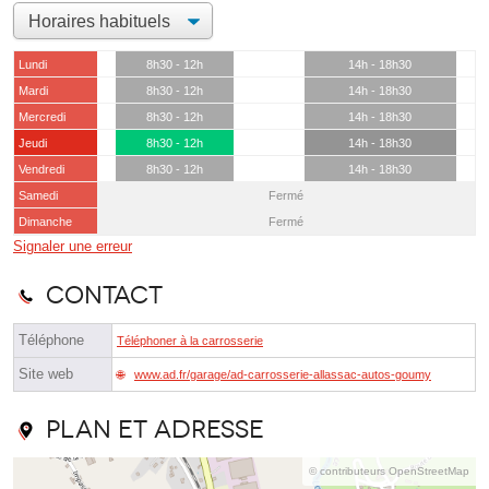
Lundi
8h30 - 12h
14h - 18h30
Mardi
8h30 - 12h
14h - 18h30
Mercredi
8h30 - 12h
14h - 18h30
Jeudi
8h30 - 12h
14h - 18h30
Vendredi
8h30 - 12h
14h - 18h30
Samedi
Fermé
Dimanche
Fermé
Signaler une erreur
Contact
Téléphone
Téléphoner à la carrosserie
Site web
www.ad.fr/garage/ad-carrosserie-allassac-autos-goumy
Plan et adresse
© contributeurs OpenStreetMap