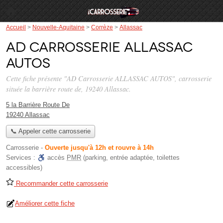
Accueil
>
Nouvelle-Aquitaine
>
Corrèze
>
Allassac
AD Carrosserie ALLASSAC
AUTOS
Cette fiche présente "AD Carrosserie ALLASSAC AUTOS", carrosserie
située
la barrière route de
, 19240 Allassac.
5 la Barrière Route De
19240 Allassac
📞 Appeler cette carrosserie
Carrosserie
-
Ouverte jusqu'à 12h et rouvre à 14h
Services :
accès
PMR
(parking, entrée adaptée, toilettes
accessibles)
Recommander cette carrosserie
Améliorer cette fiche