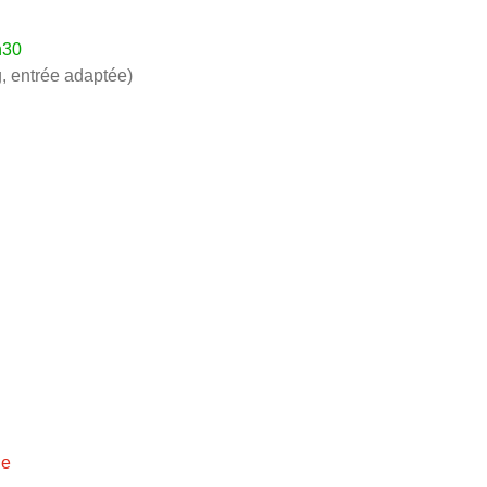
h30
, entrée adaptée)
ie