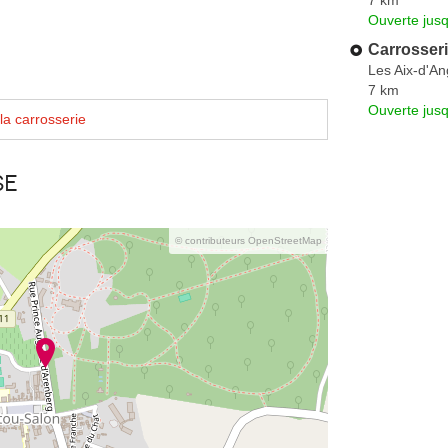
Ouverte jus
Carrosseri
Les Aix-d'An
7 km
Ouverte jus
la carrosserie
se
© contributeurs OpenStreetMap