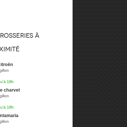
rosseries à
ximité
Citroën
gillon
qu'à 18h
e charvet
gillon
qu'à 18h
ntamaria
gillon