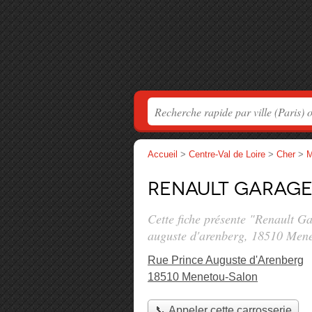
Accueil
>
Centre-Val de Loire
>
Cher
>
M
Renault Garage
Cette fiche présente "Renault G
auguste d'arenberg
, 18510 Mene
Rue Prince Auguste d'Arenberg
18510 Menetou-Salon
📞 Appeler cette carrosserie