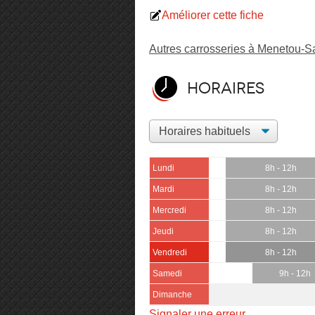
Améliorer cette fiche
Autres carrosseries à Menetou-S
Horaires
Lundi
8h - 12h
Mardi
8h - 12h
Mercredi
8h - 12h
Jeudi
8h - 12h
Vendredi
8h - 12h
Samedi
9h - 12h
Dimanche
Signaler une erreur