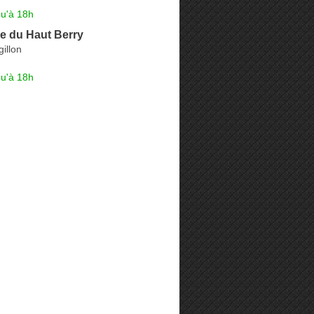
qu'à 18h
e du Haut Berry
gillon
qu'à 18h