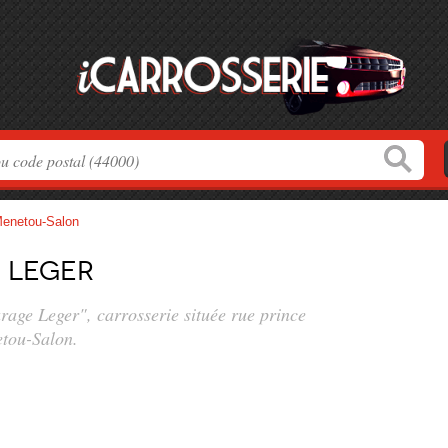
enetou-Salon
 Leger
arage Leger", carrosserie située
rue prince
tou-Salon.