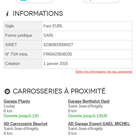
Informations
Sigle
Fast EURL
Forme juridique
SARL
SIRET
42360833000027
N° TVA Intra.
FR66423608330
Création
1 janvier 2015
Éditer les informations de ma carrosserie
Carrosseries à proximité
Garage Planty
Garage Berthelot Opel
Loulay
Saint-Jean-d'Angély
6 km
9 km
Ouverte jusqu'à 12h
Ouverte jusqu'à 12h30
AD Carrosserie Beurivé
AD Garage Expert GAEL MICHEL
Saint-Jean-d'Angély
Saint-Jean-d'Angély
9 km
9 km