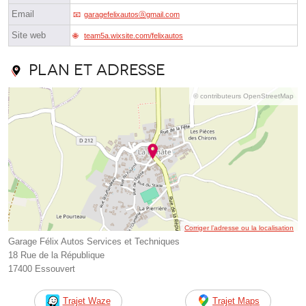
Email
garagefelixautosⓐgmail.com
Site web
team5a.wixsite.com/felixautos
Plan et adresse
© contributeurs OpenStreetMap
Corriger l’adresse ou la localisation
Garage Félix Autos Services et Techniques
18 Rue de la République
17400 Essouvert
Trajet Waze
Trajet Maps