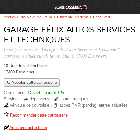
Accueil
>
Nouvelle-Aquitaine
>
Charente-Maritime
>
Essouvert
Garage Félix Autos Services
et Techniques
Cette fiche présente "Garage Félix Autos Services et Techniques",
carrosserie située
rue de la république
, 17400 Essouvert.
18 Rue de la République
17400 Essouvert
📞 Appeler cette carrosserie
Carrosserie
-
Ouverte jusqu'à 12h
Services :
dépanneuse
,
toutes marques
,
véhicule de courtoisie
,
accès
PMR
(parking, entrée adaptée)
Recommander cette carrosserie
Améliorer cette fiche