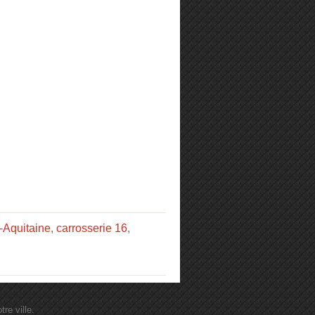
-Aquitaine
,
carrosserie 16
,
re ville.