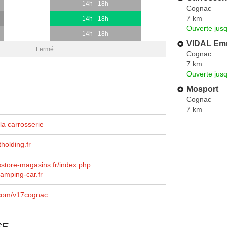
14h - 18h
Cognac
7 km
14h - 18h
Ouverte jus
14h - 18h
VIDAL Em
Fermé
Cognac
7 km
Ouverte jus
Mosport
Cognac
7 km
la carrosserie
olding.fr
store-magasins.fr/index.php
amping-car.fr
com/v17cognac