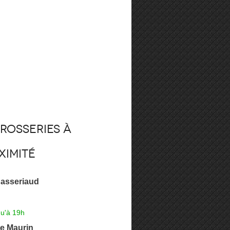
rosseries à
ximité
asseriaud
qu'à 19h
ie Maurin