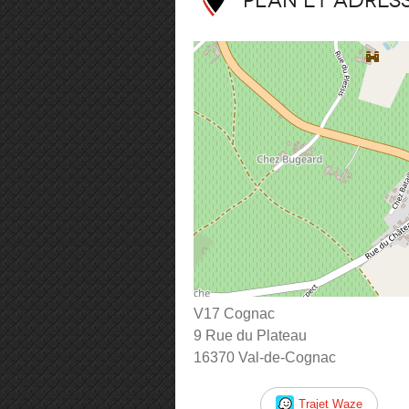
Plan et adres
V17 Cognac
9 Rue du Plateau
16370 Val-de-Cognac
Trajet Waze