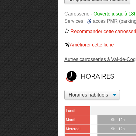
Carrosserie
-
Ouverte jusqu'à 18
Services :
accès
PMR
(parking
Recommander cette carrosser
Améliorer cette fiche
Autres carrosseries à Val-de-Co
Horaires
Lundi
Mardi
9h - 12h
Mercredi
9h - 12h