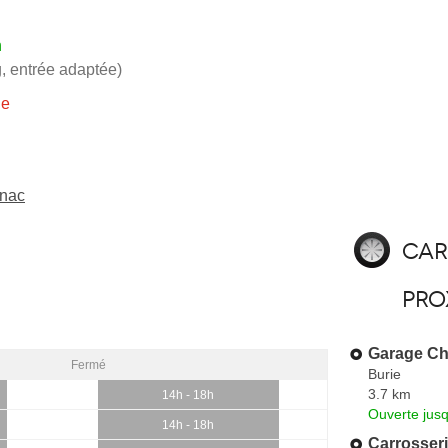
h
, entrée adaptée)
ie
gnac
Car
pro
Garage Ch
Fermé
Burie
3.7 km
14h - 18h
Ouverte jus
14h - 18h
Carrosser