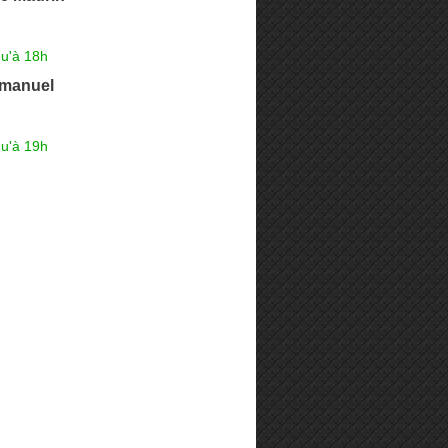
qu'à 18h
manuel
qu'à 19h