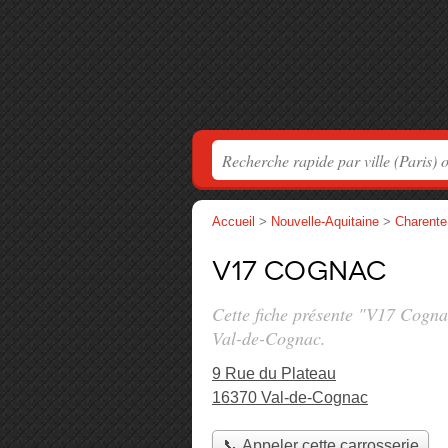
Accueil
>
Nouvelle-Aquitaine
>
Charente
V17 Cognac
Cette fiche présente "V17 Cogna
Val-de-Cognac.
9 Rue du Plateau
16370 Val-de-Cognac
📞 Appeler cette carrosserie