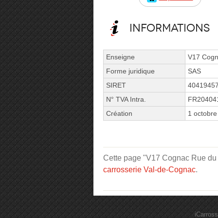
Informations
Enseigne
V17 Cog
Forme juridique
SAS
SIRET
4041945
N° TVA Intra.
FR20404
Création
1 octobre
Cette page "V17 Cognac Rue du Pla
carrosserie Val-de-Cognac
.
iCarross