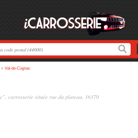
>
Val-de-Cognac
c", carrosserie située
rue du plateau
, 16370