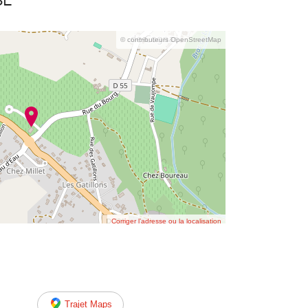
se
© contributeurs OpenStreetMap
Corriger l’adresse ou la localisation
Trajet Maps