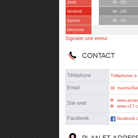
Jeudi
9h - 12h
Vendredi
9h - 12h
Samedi
9h - 12h
Dimanche
Signaler une erreur
Contact
Téléphone
Téléphoner à 
Email
marineⓐath
www.acces
Site web
www.v17-c
Facebook
facebook.