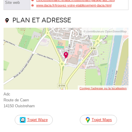
Site web
www.dacia.fr/trouvez-votre-etablissement-dacia.html
Plan et adresse
© contributeurs OpenStreetMap
Corriger l’adresse ou la localisation
Adc
Route de Caen
14150 Ouistreham
Trajet Waze
Trajet Maps