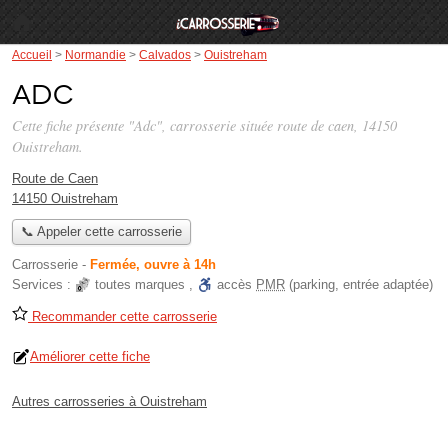
Accueil
>
Normandie
>
Calvados
>
Ouistreham
Adc
Cette fiche présente "Adc", carrosserie située
route de caen
, 14150
Ouistreham.
Route de Caen
14150 Ouistreham
📞 Appeler cette carrosserie
Carrosserie
-
Fermée, ouvre à 14h
Services :
toutes marques
,
accès
PMR
(parking, entrée adaptée)
Recommander cette carrosserie
Améliorer cette fiche
Autres carrosseries à Ouistreham