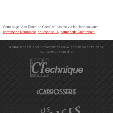
Cette page "Adc Route de Caen" est visible via les liens suivants :
carrosserie Normandie
,
carrosserie 14
,
carrosserie Ouistreham
.
iCarrosserie est le site d'informations qui vous permettra de trouver le
carrossier de votre ville.