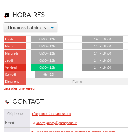
Horaires
Lundi
8h30 - 12h
14h - 18h30
Mardi
8h30 - 12h
14h - 18h30
Mercredi
8h30 - 12h
14h - 18h30
Jeudi
8h30 - 12h
14h - 18h30
Vendredi
8h30 - 12h
14h - 18h30
Samedi
9h - 12h
Dimanche
Fermé
Signaler une erreur
Contact
Téléphone
Téléphoner à la carrosserie
Email
charly.jaunayⓐgarageadc.fr
concessionnaire.renault.fr/ouistreham-garage-adc.html