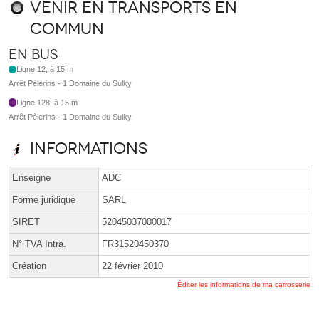
Venir en transports en
commun
En bus
Ligne 12, à 15 m
Arrêt Pèlerins - 1 Domaine du Sulky
Ligne 128, à 15 m
Arrêt Pèlerins - 1 Domaine du Sulky
Informations
Enseigne
ADC
Forme juridique
SARL
SIRET
52045037000017
N° TVA Intra.
FR31520450370
Création
22 février 2010
Éditer les informations de ma carrosserie