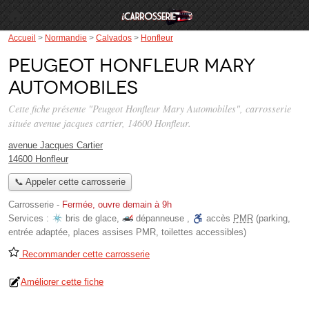
Accueil
>
Normandie
>
Calvados
>
Honfleur
Peugeot Honfleur Mary
Automobiles
Cette fiche présente "Peugeot Honfleur Mary Automobiles", carrosserie
située
avenue jacques cartier
, 14600 Honfleur.
avenue Jacques Cartier
14600 Honfleur
📞 Appeler cette carrosserie
Carrosserie
-
Fermée, ouvre demain à 9h
Services :
bris de glace
,
dépanneuse
,
accès
PMR
(parking,
entrée adaptée, places assises PMR, toilettes accessibles)
Recommander cette carrosserie
Améliorer cette fiche