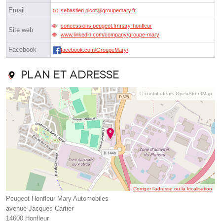
Email
sebastien.picotⓐgroupemary.fr
concessions.peugeot.fr/mary-honfleur
Site web
www.linkedin.com/company/groupe-mary
Facebook
facebook.com/GroupeMary/
Plan et adresse
© contributeurs OpenStreetMap
Corriger l’adresse ou la localisation
Peugeot Honfleur Mary Automobiles
avenue Jacques Cartier
14600 Honfleur