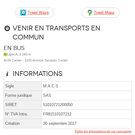
Trajet Waze
Trajet Maps
Venir en transports en
commun
En bus
Ligne A, à 185 m
Arrêt Cartier - 1100 Avenue Jacques Cartier
Informations
Sigle
M.A.C.S
Forme juridique
SAS
SIRET
51010721200050
N° TVA Intra.
FR81510107212
Création
30 septembre 2017
Éditer les informations de ma carrosserie