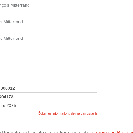
nçois Mitterrand
s Mitterrand
s Mitterrand
7800012
404178
bre 2025
Éditer les informations de ma carrosserie
édoule" est visible via les liens suivants :
carrosserie Proven