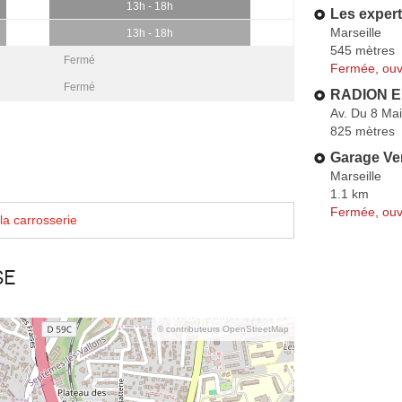
13h - 18h
Les expert
Marseille
13h - 18h
545 mètres
Fermé
Fermée, ouv
Fermé
RADION Em
Av. Du 8 Ma
825 mètres
Garage Ver
Marseille
1.1 km
Fermée, ouv
la carrosserie
se
© contributeurs OpenStreetMap