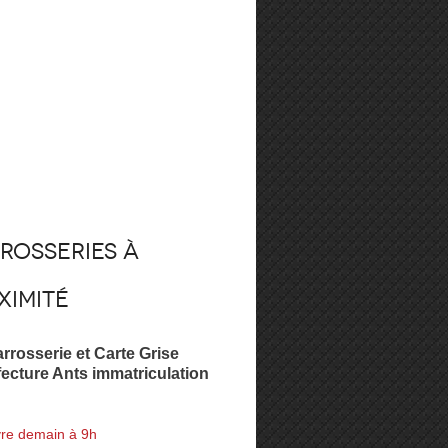
rosseries à
ximité
rrosserie et Carte Grise
fecture Ants immatriculation
re demain à 9h