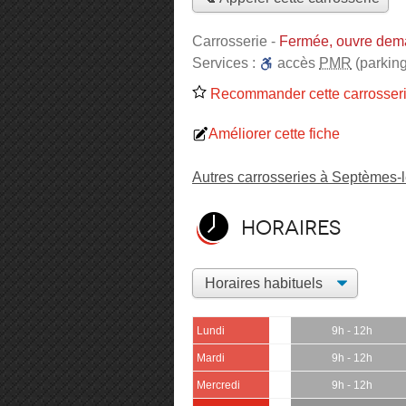
Carrosserie
-
Fermée, ouvre dem
Services :
accès
PMR
(parking
Recommander cette carrosser
Améliorer cette fiche
Autres carrosseries à Septèmes-
Horaires
Lundi
9h - 12h
Mardi
9h - 12h
Mercredi
9h - 12h