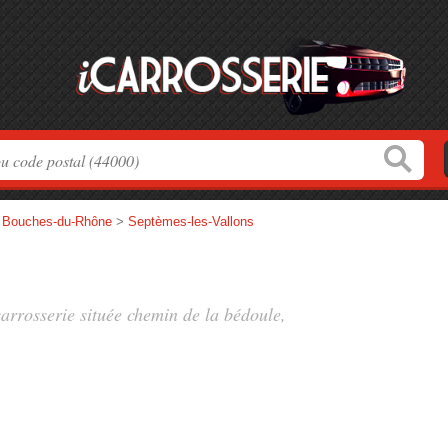
>
Bouches-du-Rhône
>
Septèmes-les-Vallons
carrosserie située
chemin de la bédoule
,