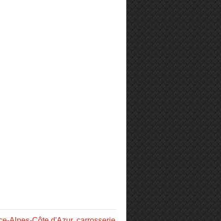
ce-Alpes-Côte d'Azur
,
carrosserie