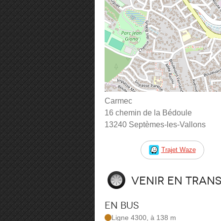
Carmec
16 chemin de la Bédoule
13240 Septèmes-les-Vallons
Trajet Waze
Venir en tran
En bus
Ligne 4300, à 138 m