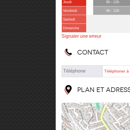
Jeudi
9h - 12h
Vendredi
9h - 12h
Samedi
Dimanche
Signaler une erreur
Contact
Téléphone
Téléphoner à 
Plan et adres