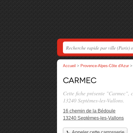
Accueil
>
Provence-Alpes-Côte d'Azur
Carmec
Cette fiche présente "Carmec", 
13240 Septèmes-les-Vallons.
16 chemin de la Bédoule
13240 Septèmes-les-Vallons
📞 Appeler cette carrosserie