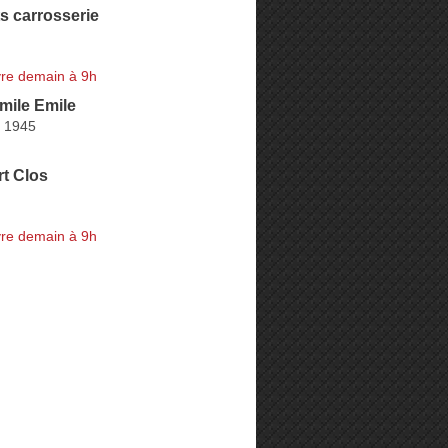
s carrosserie
re demain à 9h
ile Emile
i 1945
t Clos
re demain à 9h