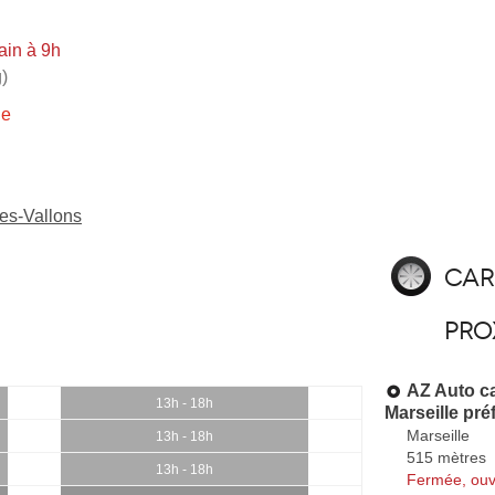
ain à 9h
)
ie
les-Vallons
Car
pro
AZ Auto ca
13h - 18h
Marseille pré
Marseille
13h - 18h
515 mètres
13h - 18h
Fermée, ouv